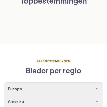
Topbestemmingen
Londen
Parijs
NEDERLAND
BEKIJK TRANSFERS
→
Amsterdam
SPANJE
BEKIJK TRANSFERS
→
Barcelona
BEKIJK TRANSFERS
→
BEKIJK TRANSFERS
→
ALLE BESTEMMINGEN
Blader per regio
Europa
Amerika