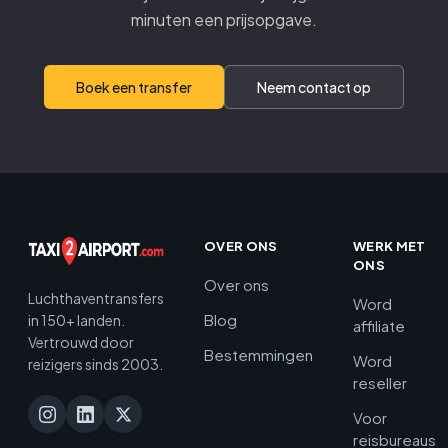
minuten een prijsopgave.
Boek een transfer
Neem contact op
OVER ONS
WERK MET
ONS
Over ons
Luchthaventransfers
Word
Blog
in 150+ landen.
affiliate
Vertrouwd door
Bestemmingen
Word
reizigers sinds 2003.
reseller
Voor
reisbureaus