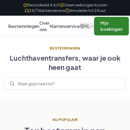
Skip to content
Beoordeeld 4,6/5
Geen verborgen kosten
24/7 klantenservice
Annuleren tot 24 uur
Over
Mijn
NL
Bestemmingen
Klantenservice
ons
boekingen
BESTEMMINGEN
Luchthaventransfers, waar je ook
heen gaat
Bestemmingen zoeken
NU POPULAIR
VERENIGD KONINKRIJK
FRANKRIJK