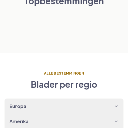
Topbestemmingen
Londen
Parijs
NEDERLAND
BEKIJK TRANSFERS
→
Amsterdam
SPANJE
BEKIJK TRANSFERS
→
Barcelona
BEKIJK TRANSFERS
→
BEKIJK TRANSFERS
→
ALLE BESTEMMINGEN
Blader per regio
Europa
Amerika