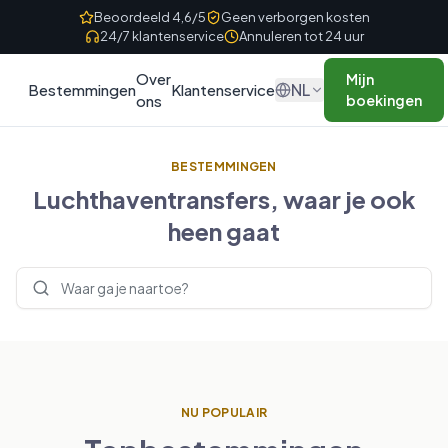
Skip to content
Beoordeeld 4,6/5
Geen verborgen kosten
24/7 klantenservice
Annuleren tot 24 uur
Over
Mijn
NL
Bestemmingen
Klantenservice
ons
boekingen
BESTEMMINGEN
Luchthaventransfers, waar je ook
heen gaat
Bestemmingen zoeken
NU POPULAIR
VERENIGD KONINKRIJK
FRANKRIJK