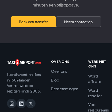
minuten een prijsopgave.
Boek een transfer
Neem contact op
OVER ONS
WERK MET
ONS
Over ons
Luchthaventransfers
Word
Blog
in 150+ landen.
affiliate
Vertrouwd door
Bestemmingen
Word
reizigers sinds 2003.
reseller
Voor
reisbureaus