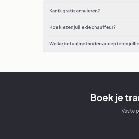
Kan ik gratis annuleren?
Hoe kiezen jullie de chauffeur?
Welke betaalmethoden accepteren julli
Boek je tr
Vaste p