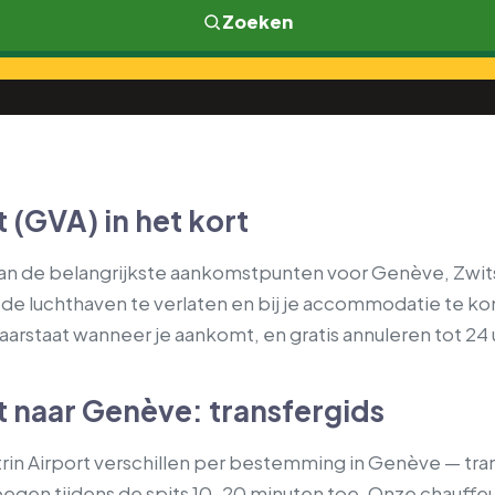
Zoeken
 (GVA) in het kort
 van de belangrijkste aankomstpunten voor Genève, Zwi
m de luchthaven te verlaten en bij je accommodatie te ko
klaarstaat wanneer je aankomt, en gratis annuleren tot 24 
 naar Genève: transfergids
rin Airport verschillen per bestemming in Genève — tra
 voegen tijdens de spits 10–20 minuten toe. Onze chauff