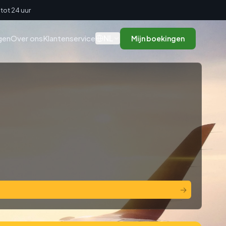
tot 24 uur
NL
gen
Over ons
Klantenservice
Mijn boekingen
→