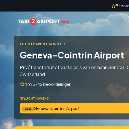
Skip to content
Beoord
LUCHTHAVENTRANSFER
Geneva-Cointrin Airport
Privétransfers met vaste prijs van en naar Geneva-Co
Zwitserland.
4.9/5 · 42 beoordelingen
LUCHTHAVENS
Geneva-Cointrin Airport
GVA