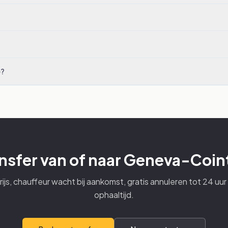
e?
ansfer van of naar Geneva-Coint
rijs, chauffeur wacht bij aankomst, gratis annuleren tot 24 uur
ophaaltijd.