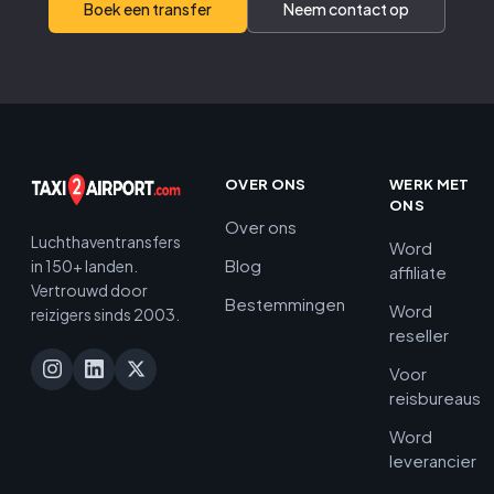
Boek een transfer
Neem contact op
OVER ONS
WERK MET
ONS
Over ons
Luchthaventransfers
Word
Blog
in 150+ landen.
affiliate
Vertrouwd door
Bestemmingen
Word
reizigers sinds 2003.
reseller
Voor
reisbureaus
Word
leverancier