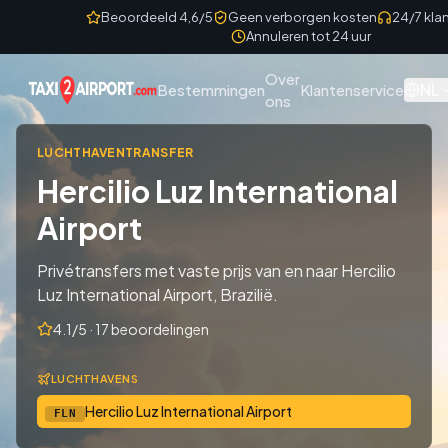
Skip to content
Beoordeeld 4,6/5
Geen verborgen kosten
24/7 kla
Annuleren tot 24 uur
Over
NL
Bestemmingen
Klantenservice
ons
LUCHTHAVENTRANSFER
Hercilio Luz International
Airport
Privétransfers met vaste prijs van en naar Hercilio
Luz International Airport, Brazilië.
4.1/5 · 17 beoordelingen
LUCHTHAVENS
Hercilio Luz International Airport
FLN