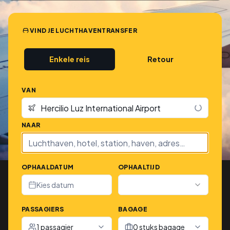
VIND JE LUCHTHAVENTRANSFER
Enkele reis
Retour
VAN
NAAR
OPHAALDATUM
OPHAALTIJD
Kies datum
PASSAGIERS
BAGAGE
1 passagier
0 stuks bagage