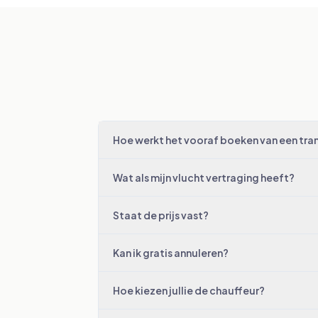
Hoe werkt het vooraf boeken van een tran
Wat als mijn vlucht vertraging heeft?
Staat de prijs vast?
Kan ik gratis annuleren?
Hoe kiezen jullie de chauffeur?