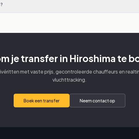
e?
om je transfer in Hiroshima te 
ivéritten met vaste prijs, gecontroleerde chauffeurs en realt
vluchttracking.
Boek een transfer
Neem contact op