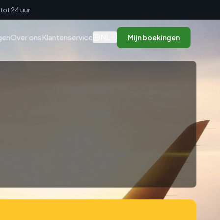
tot 24 uur
NL
gen
Over ons
Klantenservice
Mijn boekingen