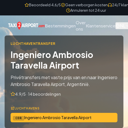
Skip to content
Beoordeeld 4,6/5
Geen verborgen kosten
24/7 kla
Annuleren tot 24 uur
Over
NL
Bestemmingen
Klantenservice
ons
LUCHTHAVENTRANSFER
Ingeniero Ambrosio
Taravella Airport
Privétransfers met vaste prijs van en naar Ingeniero
Ambrosio Taravella Airport, Argentinië.
4.9/5 · 14 beoordelingen
LUCHTHAVENS
Ingeniero Ambrosio Taravella Airport
COR