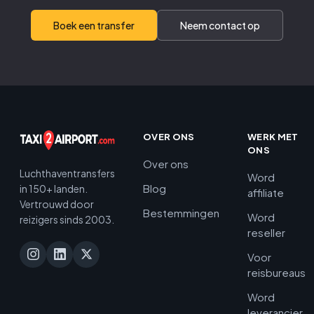
Boek een transfer
Neem contact op
OVER ONS
WERK MET
ONS
Over ons
Luchthaventransfers
Word
Blog
in 150+ landen.
affiliate
Vertrouwd door
Bestemmingen
Word
reizigers sinds 2003.
reseller
Voor
reisbureaus
Word
leverancier