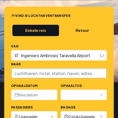
VIND JE LUCHTHAVENTRANSFER
Enkele reis
Retour
VAN
NAAR
OPHAALDATUM
OPHAALTIJD
Kies datum
PASSAGIERS
BAGAGE
1 passagier
0 stuks bagage