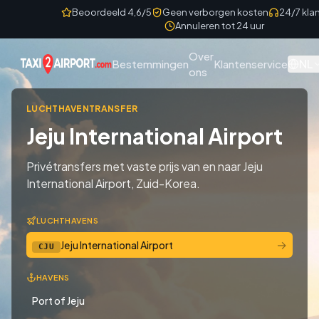
Skip to content
Beoordeeld 4,6/5
Geen verborgen kosten
24/7 kla
Annuleren tot 24 uur
Over
NL
Bestemmingen
Klantenservice
ons
LUCHTHAVENTRANSFER
Jeju International Airport
Privétransfers met vaste prijs van en naar Jeju
International Airport, Zuid-Korea.
LUCHTHAVENS
→
Jeju International Airport
CJU
HAVENS
Port of Jeju