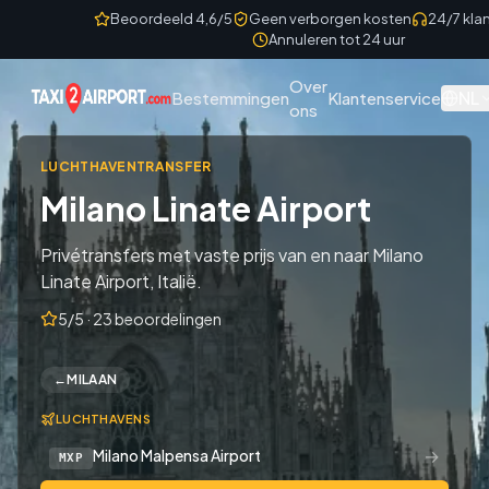
Skip to content
Beoordeeld 4,6/5
Geen verborgen kosten
24/7 kla
Annuleren tot 24 uur
Over
NL
Bestemmingen
Klantenservice
ons
LUCHTHAVENTRANSFER
Milano Linate Airport
Privétransfers met vaste prijs van en naar Milano
Linate Airport, Italië.
5/5 · 23 beoordelingen
←
MILAAN
LUCHTHAVENS
→
Milano Malpensa Airport
MXP