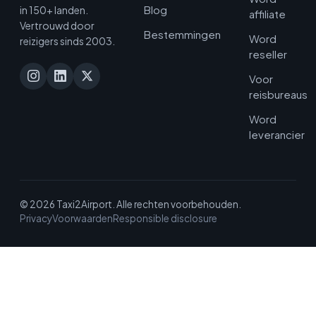
Blog
in 150+ landen.
affiliate
Vertrouwd door
Bestemmingen
Word
reizigers sinds 2003.
reseller
Voor
reisbureaus
Word
leverancier
© 2026 Taxi2Airport. Alle rechten voorbehouden.
Privacy
Voorwaarden
Responsible disclosure