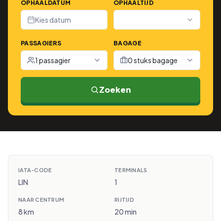
OPHAALDATUM
OPHAALTIJD
Kies datum
PASSAGIERS
BAGAGE
1 passagier
0 stuks bagage
Zoeken
IATA-CODE
TERMINALS
LIN
1
NAAR CENTRUM
RIJTIJD
8 km
20 min