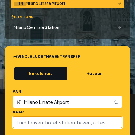
→
Milano Linate Airport
LIN
STATIONS
→
Milano Centrale Station
VIND JE LUCHTHAVENTRANSFER
Enkele reis
Retour
VAN
NAAR