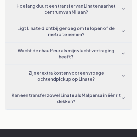
Hoe lang duurt een transfer van Linate naar het
centrum van Milaan?
Ligt Linate dichtbij genoeg om te lopen of de
metro te nemen?
Wacht de chauffeur als mijn vlucht vertraging
heeft?
Zijn er extra kosten voor een vroege
ochtendpickup op Linate?
Kan een transfer zowel Linate als Malpensa in één rit
dekken?