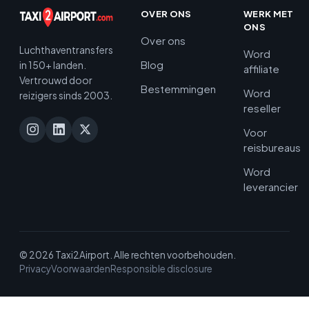
OVER ONS
WERK MET
ONS
Over ons
Luchthaventransfers
Word
Blog
in 150+ landen.
affiliate
Vertrouwd door
Bestemmingen
Word
reizigers sinds 2003.
reseller
Voor
reisbureaus
Word
leverancier
© 2026 Taxi2Airport. Alle rechten voorbehouden.
Privacy
Voorwaarden
Responsible disclosure