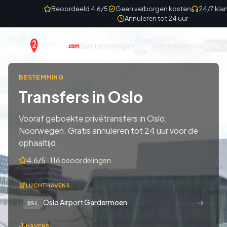
Skip to content
Beoordeeld 4,6/5
Geen verborgen kosten
24/7 kla
Annuleren tot 24 uur
Over
NL
Bestemmingen
Klantenservice
ons
BESTEMMING
Transfers in Oslo
Vooraf geboekte privétransfers in Oslo,
Noorwegen. Gratis annuleren tot 24 uur voor de
ophaaltijd.
4.6/5 · 116 beoordelingen
LUCHTHAVENS
→
Oslo Airport Gardermoen
OSL
HAVENS