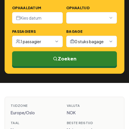
OPHAALDATUM
OPHAALTIJD
Kies datum
PASSAGIERS
BAGAGE
1 passagier
0 stuks bagage
Zoeken
TIJDZONE
VALUTA
Europe/Oslo
NOK
TAAL
BESTE REISTIJD