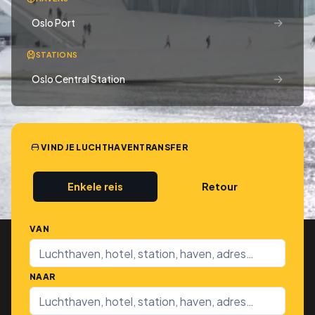
→
Oslo Port
STATIONS
→
Oslo Central Station
VIND JE LUCHTHAVENTRANSFER
Enkele reis
Retour
VAN
NAAR