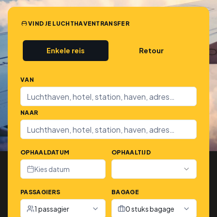
VIND JE LUCHTHAVENTRANSFER
Enkele reis
Retour
VAN
NAAR
OPHAALDATUM
OPHAALTIJD
Kies datum
PASSAGIERS
BAGAGE
1 passagier
0 stuks bagage