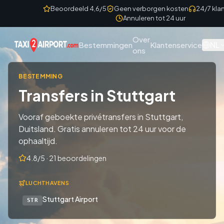
Skip to content
Beoordeeld 4,6/5
Geen verborgen kosten
24/7 kla
Annuleren tot 24 uur
Over
NL
Bestemmingen
Klantenservice
ons
BESTEMMING
Transfers in Stuttgart
Vooraf geboekte privétransfers in Stuttgart,
Duitsland. Gratis annuleren tot 24 uur voor de
ophaaltijd.
4.8/5 · 21 beoordelingen
LUCHTHAVENS
Stuttgart Airport
STR