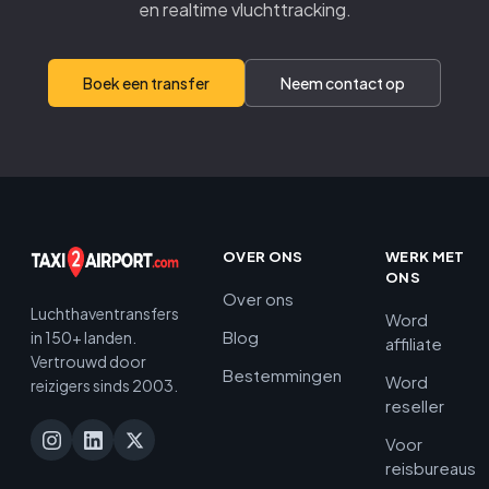
en realtime vluchttracking.
Boek een transfer
Neem contact op
OVER ONS
WERK MET
ONS
Over ons
Luchthaventransfers
Word
Blog
in 150+ landen.
affiliate
Vertrouwd door
Bestemmingen
Word
reizigers sinds 2003.
reseller
Voor
reisbureaus