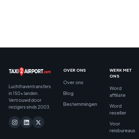
stadscentrum: transfergids 2026
Dubai International (DXB) naar het
15 DECEMBER 2025
BESTEMMING
stadscentrum: gids voor airporttransfer
8 DECEMBER 2025
BESTEMMING
1 DECEMBER 2025
BESTEMMING
BESTEMMING
BESTEMMING
OVER ONS
WERK MET
ONS
Over ons
Luchthaventransfers
Word
Blog
in 150+ landen.
affiliate
Vertrouwd door
Bestemmingen
Word
reizigers sinds 2003.
reseller
Voor
reisbureaus