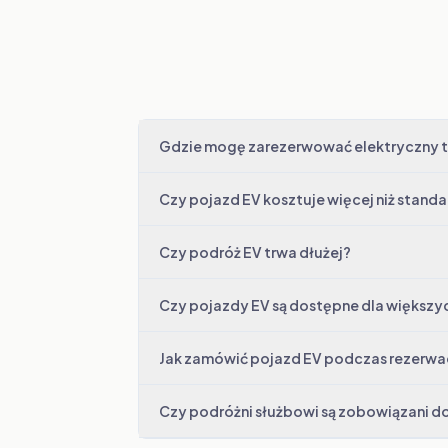
Gdzie mogę zarezerwować elektryczny t
Czy pojazd EV kosztuje więcej niż stand
Czy podróż EV trwa dłużej?
Czy pojazdy EV są dostępne dla większy
Jak zamówić pojazd EV podczas rezerwa
Czy podróżni służbowi są zobowiązani d