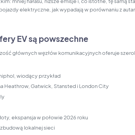
m: mniej hałasu, niższe emisje i, co istotne, tę samą s
pojazdy elektryczne, jak wypadają w porównaniu z auta
sfery EV są powszechne
zość głównych węzłów komunikacyjnych oferuje szeroką
hiphol, wiodący przykład
 Heathrow, Gatwick, Stansted i London City
ly
 floty, ekspansja w połowie 2026 roku
ozbudową lokalnej sieci