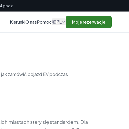
24 godz.
PL
Kierunki
O nas
Pomoc
Moje rezerwacje
i jak zamówić pojazd EV podczas
ich miastach stały się standardem. Dla