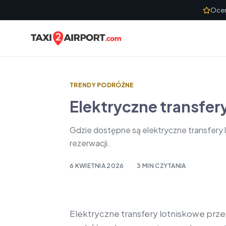
Skip to content
Ocen
TRENDY PODRÓŻNE
Elektryczne transfery
Gdzie dostępne są elektryczne transfery 
rezerwacji.
6 KWIETNIA 2026
·
3 MIN CZYTANIA
Elektryczne transfery lotniskowe prze