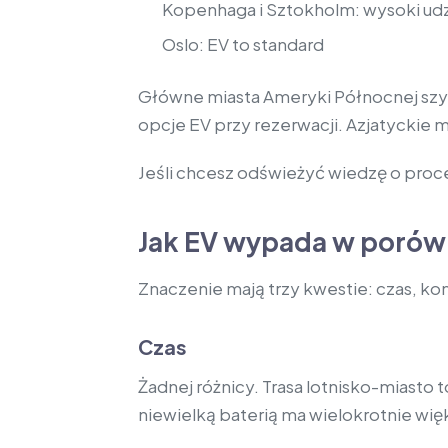
Kopenhaga i Sztokholm: wysoki udz
Oslo: EV to standard
Główne miasta Ameryki Północnej szybk
opcje EV przy rezerwacji. Azjatyckie m
Jeśli chcesz odświeżyć wiedzę o proces
Jak EV wypada w porówna
Znaczenie mają trzy kwestie: czas, kom
Czas
Żadnej różnicy. Trasa lotnisko-miast
niewielką baterią ma wielokrotnie wię