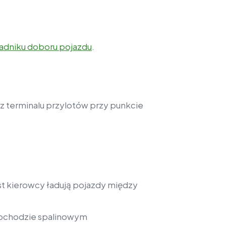
adniku doboru pojazdu
.
rz terminalu przylotów przy punkcie
ast kierowcy ładują pojazdy między
amochodzie spalinowym