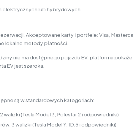
tem elektrycznych lub hybrydowych
rezerwacji. Akceptowane karty i portfele: Visa, Masterc
wne lokalne metody płatności.
 godziny nie ma dostępnego pojazdu EV, platforma pokaże
ta EV jest szeroka.
tępne są w standardowych kategoriach:
walizki (Tesla Model 3, Polestar 2 i odpowiedniki)
ów, 3 walizki (Tesla Model Y, ID.5 i odpowiedniki)