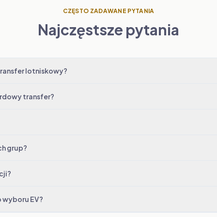
CZĘSTO ZADAWANE PYTANIA
Najczęstsze pytania
ransfer lotniskowy?
ardowy transfer?
ch grup?
cji?
o wyboru EV?