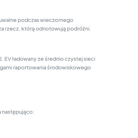
dczuwalne podczas wieczornego
sza rzecz, którą odnotowują podróżni.
 EV ładowany ze średnio czystej sieci
mogami raportowania środowiskowego
 następująco: