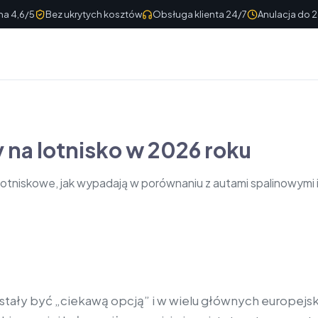
a 4,6/5
Bez ukrytych kosztów
Obsługa klienta 24/7
Anulacja do 
 na lotnisko w 2026 roku
lotniskowe, jak wypadają w porównaniu z autami spalinowymi 
stały być „ciekawą opcją” i w wielu głównych europejsk