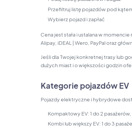
Przefiltruj listę pojazdów pod ką
Wybierz pojazd i zapłać
Cena jest stała i ustalana w momencie 
Alipay, iDEAL | Wero, PayPal oraz głó
Jeśli dla Twojej konkretnej trasy lub
dużych miast i o większości godzin ofer
Kategorie pojazdów EV
Pojazdy elektryczne i hybrydowe dos
Kompaktowy EV: 1 do 2 pasażerów, 2 
Kombi lub większy EV: 1 do 3 pasażer