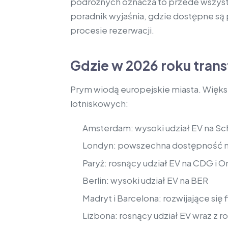
podróżnych oznacza to przede wszystki
poradnik wyjaśnia, gdzie dostępne są 
procesie rezerwacji.
Gdzie w 2026 roku tran
Prym wiodą europejskie miasta. Więks
lotniskowych:
Amsterdam: wysoki udział EV na Sc
Londyn: powszechna dostępność na
Paryż: rosnący udział EV na CDG i Or
Berlin: wysoki udział EV na BER
Madryt i Barcelona: rozwijające się
Lizbona: rosnący udział EV wraz z r