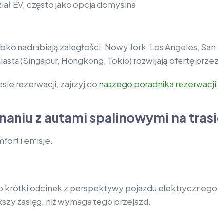
iał EV, często jako opcja domyślna
o nadrabiają zaległości: Nowy Jork, Los Angeles, San F
iasta (Singapur, Hongkong, Tokio) rozwijają ofertę przez
ie rezerwacji, zajrzyj do
naszego poradnika rezerwacji
niu z autami spalinowymi na trasi
fort i emisje.
o to krótki odcinek z perspektywy pojazdu elektryczne
kszy zasięg, niż wymaga tego przejazd.