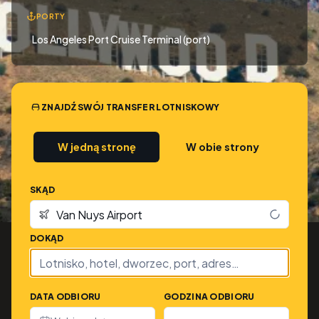
PORTY
Los Angeles Port Cruise Terminal (port)
ZNAJDŹ SWÓJ TRANSFER LOTNISKOWY
W jedną stronę
W obie strony
SKĄD
DOKĄD
DATA ODBIORU
GODZINA ODBIORU