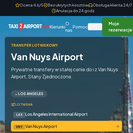
Skip to content
Ocena 4,6/5
Bez ukrytych kosztów
Obsługa klienta 24/7
Anulacja do 24 godz.
O
Moje
PL
Kierunki
Pomoc
nas
rezerwacje
TRANSFER LOTNISKOWY
Van Nuys Airport
Prywatne transfery w stałej cenie do i z Van Nuys
Airport, Stany Zjednoczone.
←
LOS ANGELES
LOTNISKA
Los Angeles International Airport
LAX
→
Van Nuys Airport
VNY