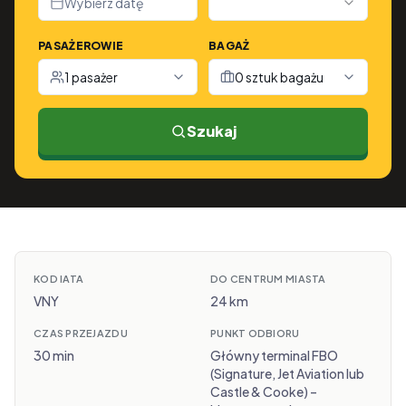
Wybierz datę
PASAŻEROWIE
BAGAŻ
1 pasażer
0 sztuk bagażu
Szukaj
KOD IATA
DO CENTRUM MIASTA
VNY
24 km
CZAS PRZEJAZDU
PUNKT ODBIORU
30 min
Główny terminal FBO
(Signature, Jet Aviation lub
Castle & Cooke) –