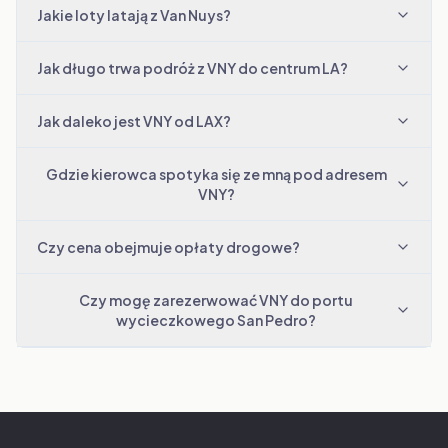
Jakie loty latają z Van Nuys?
Jak długo trwa podróż z VNY do centrum LA?
Jak daleko jest VNY od LAX?
Gdzie kierowca spotyka się ze mną pod adresem
VNY?
Czy cena obejmuje opłaty drogowe?
Czy mogę zarezerwować VNY do portu
wycieczkowego San Pedro?