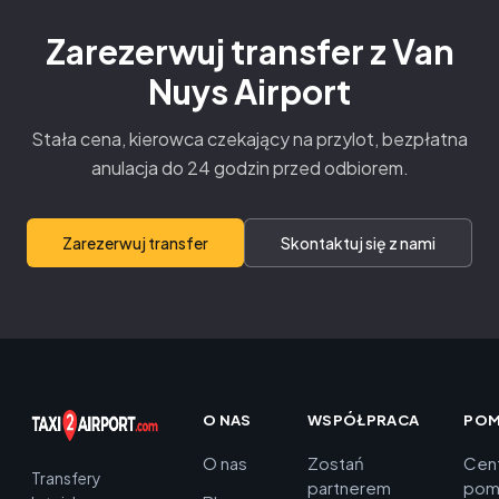
Zarezerwuj transfer z Van
Nuys Airport
Stała cena, kierowca czekający na przylot, bezpłatna
anulacja do 24 godzin przed odbiorem.
Zarezerwuj transfer
Skontaktuj się z nami
O NAS
WSPÓŁPRACA
PO
O nas
Zostań
Cen
Transfery
partnerem
pom