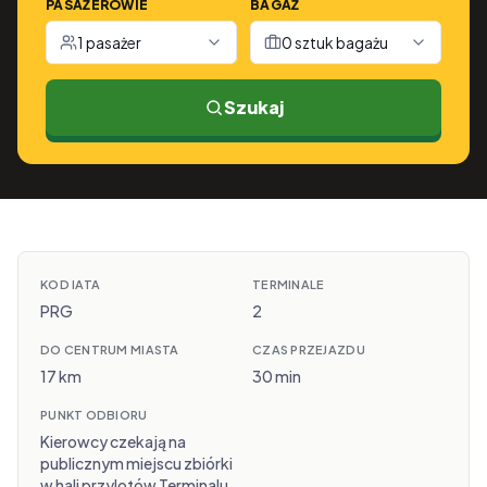
PASAŻEROWIE
BAGAŻ
1 pasażer
0 sztuk bagażu
Szukaj
KOD IATA
TERMINALE
PRG
2
DO CENTRUM MIASTA
CZAS PRZEJAZDU
17 km
30 min
PUNKT ODBIORU
Kierowcy czekają na
publicznym miejscu zbiórki
w hali przylotów Terminalu