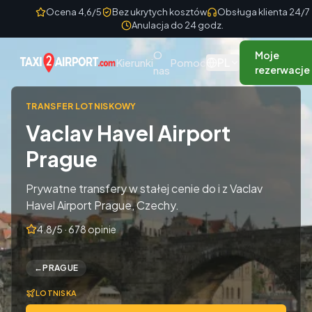
Skip to content
Ocena 4,6/5
Bez ukrytych kosztów
Obsługa klienta 24/7
Anulacja do 24 godz.
O
Moje
PL
Kierunki
Pomoc
nas
rezerwacje
TRANSFER LOTNISKOWY
Vaclav Havel Airport
Prague
Prywatne transfery w stałej cenie do i z Vaclav
Havel Airport Prague, Czechy.
4.8/5 · 678 opinie
←
PRAGUE
LOTNISKA