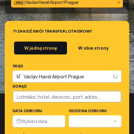
→
Vaclav Havel Airport Prague
PRG
ZNAJDŹ SWÓJ TRANSFER LOTNISKOWY
W jedną stronę
W obie strony
SKĄD
DOKĄD
DATA ODBIORU
GODZINA ODBIORU
Wybierz datę