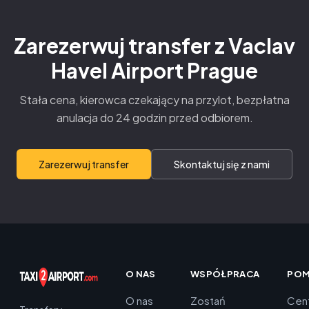
Zarezerwuj transfer z Vaclav
Havel Airport Prague
Stała cena, kierowca czekający na przylot, bezpłatna
anulacja do 24 godzin przed odbiorem.
Zarezerwuj transfer
Skontaktuj się z nami
O NAS
WSPÓŁPRACA
PO
O nas
Zostań
Cen