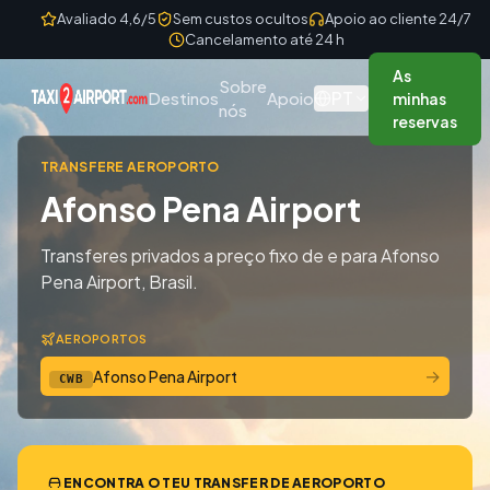
Skip to content
Avaliado 4,6/5
Sem custos ocultos
Apoio ao cliente 24/7
Cancelamento até 24 h
As
Sobre
PT
Destinos
Apoio
minhas
nós
reservas
TRANSFERE AEROPORTO
Afonso Pena Airport
Transferes privados a preço fixo de e para Afonso
Pena Airport, Brasil.
AEROPORTOS
→
Afonso Pena Airport
CWB
ENCONTRA O TEU TRANSFER DE AEROPORTO