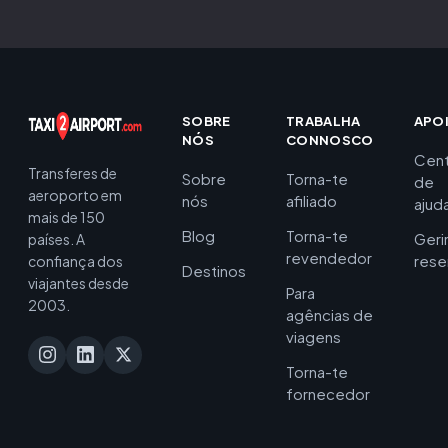
SOBRE
TRABALHA
APO
NÓS
CONNOSCO
Cent
Transferes de
Sobre
Torna-te
de
aeroporto em
nós
afiliado
ajud
mais de 150
Blog
Torna-te
Geri
países. A
revendedor
rese
confiança dos
Destinos
viajantes desde
Para
2003.
agências de
viagens
Torna-te
fornecedor