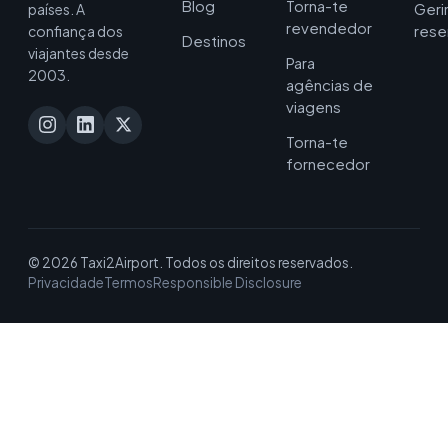
Blog
Torna-te
Geri
países. A
revendedor
rese
confiança dos
Destinos
viajantes desde
Para
2003.
agências de
viagens
Torna-te
fornecedor
© 2026 Taxi2Airport. Todos os direitos reservados.
Privacidade
Termos
Responsible Disclosure