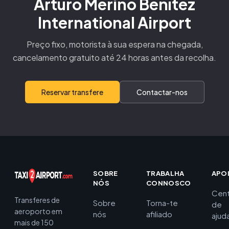
Arturo Merino Benítez
International Airport
Preço fixo, motorista à sua espera na chegada,
cancelamento gratuito até 24 horas antes da recolha.
Reservar transfere
Contactar-nos
SOBRE
TRABALHA
APO
NÓS
CONNOSCO
Cent
Transferes de
Sobre
Torna-te
de
aeroporto em
nós
afiliado
ajud
mais de 150