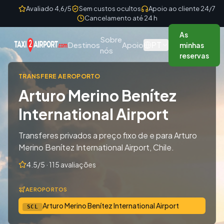
Skip to content
Avaliado 4,6/5
Sem custos ocultos
Apoio ao cliente 24/7
Cancelamento até 24 h
As
Sobre
PT
Destinos
Apoio
minhas
nós
reservas
TRANSFERE AEROPORTO
Arturo Merino Benítez
International Airport
Transferes privados a preço fixo de e para Arturo
Merino Benítez International Airport, Chile.
4.5/5 · 115 avaliações
AEROPORTOS
Arturo Merino Benítez International Airport
SCL