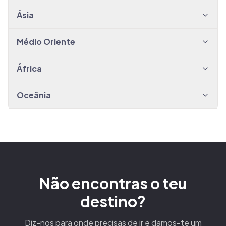
Ásia
Médio Oriente
África
Oceânia
Não encontras o teu
destino?
Diz-nos para onde precisas de ir e damos-te um