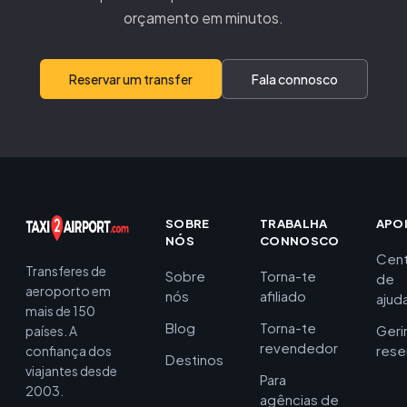
orçamento em minutos.
Reservar um transfer
Fala connosco
SOBRE
TRABALHA
APO
NÓS
CONNOSCO
Cent
Transferes de
Sobre
Torna-te
de
aeroporto em
nós
afiliado
ajud
mais de 150
Blog
Torna-te
Geri
países. A
revendedor
rese
confiança dos
Destinos
viajantes desde
Para
2003.
agências de