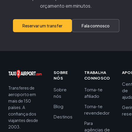
orçamento em minutos.
Reservar um transfer
Fala connosco
SOBRE
TRABALHA
APO
NÓS
CONNOSCO
Cent
Transferes de
Sobre
Torna-te
de
aeroporto em
nós
afiliado
ajud
mais de 150
Blog
Torna-te
Geri
países. A
revendedor
rese
confiança dos
Destinos
viajantes desde
Para
2003.
agências de