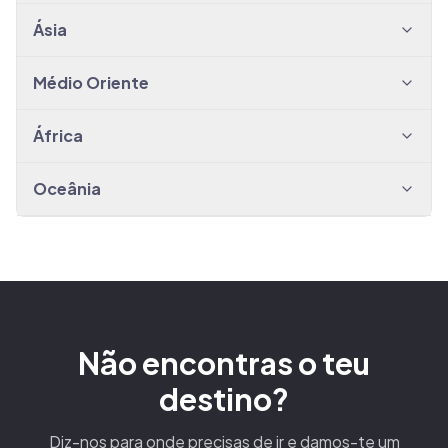
Ásia
Médio Oriente
África
Oceânia
Não encontras o teu
destino?
Diz-nos para onde precisas de ir e damos-te um