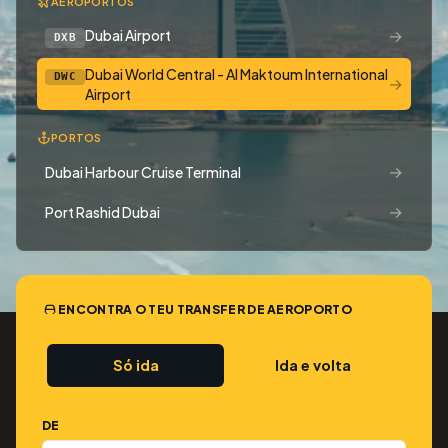
AEROPORTOS
→
Dubai Airport
DXB
Dubai World Central - Al Maktoum International
DWC
→
Airport
PORTOS
→
Dubai Harbour Cruise Terminal
→
Port Rashid Dubai
ENCONTRA O TEU TRANSFER DE AEROPORTO
Só ida
Ida e volta
DE