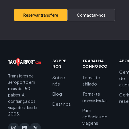
Reservar transfere
Contactar-nos
SOBRE
TRABALHA
APO
NÓS
CONNOSCO
Cent
Transferes de
Sobre
Torna-te
de
aeroporto em
nós
afiliado
ajud
mais de 150
Blog
Torna-te
Geri
países. A
revendedor
rese
confiança dos
Destinos
viajantes desde
Para
2003.
agências de
viagens