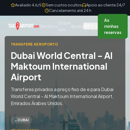
Skip to content
Avaliado 4,6/5
Sem custos ocultos
Apoio ao cliente 24/7
Cancelamento até 24 h
As
Sobre
PT
Destinos
Apoio
minhas
nós
reservas
TRANSFERE AEROPORTO
Dubai World Central - Al
Maktoum International
Airport
Transferes privados a preço fixo de e para Dubai
World Central - Al Maktoum International Airport,
Emirados Árabes Unidos.
←
DUBAI