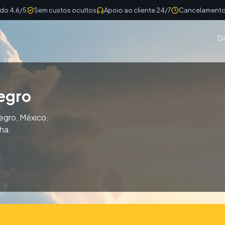
ado 4,6/5
Sem custos ocultos
Apoio ao cliente 24/7
Cancelamento 
D
egro
egro, México.
ha.