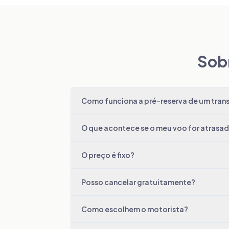
Sobr
Como funciona a pré-reserva de um trans
O que acontece se o meu voo for atrasa
O preço é fixo?
Posso cancelar gratuitamente?
Como escolhem o motorista?