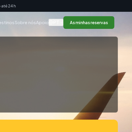
até 24 h
PT
estinos
Sobre nós
Apoio
As minhas reservas