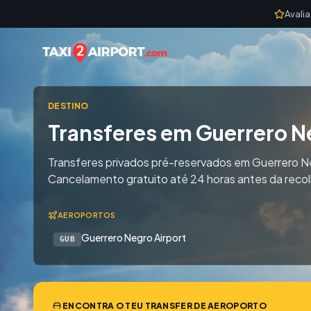
Skip to content
Avali
DESTINO
Transferes em Guerrero N
Transferes privados pré-reservados em Guerrero N
Cancelamento gratuito até 24 horas antes da recol
AEROPORTOS
Guerrero Negro Airport
GUB
ENCONTRA O TEU TRANSFER DE AEROPORTO