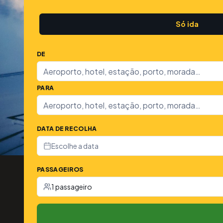
Só ida
DE
PARA
DATA DE RECOLHA
Escolhe a data
PASSAGEIROS
1 passageiro