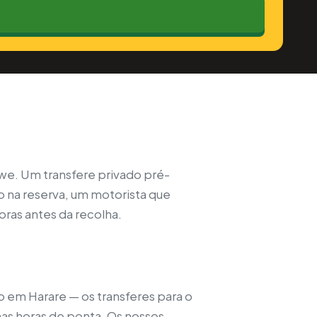
bwe. Um transfere privado pré-
xo na reserva, um motorista que
ras antes da recolha.
o em Harare — os transferes para o
nas horas de ponta. Os nossos