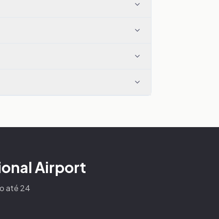
ional Airport
to até 24