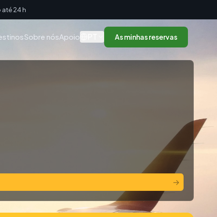
até 24 h
PT
estinos
Sobre nós
Apoio
As minhas reservas
→