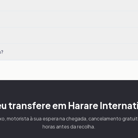
s?
u transfere em Harare Internat
xo, motorista à sua espera na chegada, cancelamento gratui
horas antes da recolha.