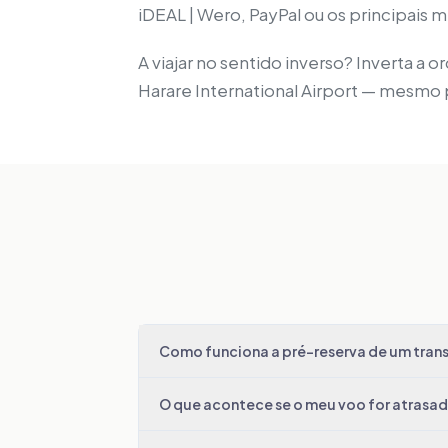
iDEAL | Wero, PayPal ou os principais
A viajar no sentido inverso? Inverta a
Harare International Airport — mesmo
Como funciona a pré-reserva de um trans
O que acontece se o meu voo for atrasa