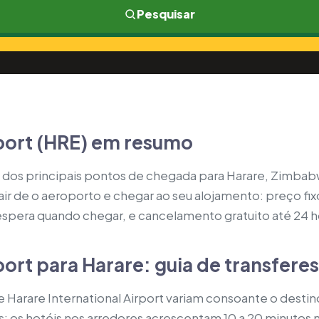
Pesquisar
rport (HRE) em resumo
um dos principais pontos de chegada para Harare, Zimba
sair de o aeroporto e chegar ao seu alojamento: preço fi
espera quando chegar, e cancelamento gratuito até 24 ho
port para Harare: guia de transferes
 Harare International Airport variam consoante o destin
; os hotéis nos arredores acrescentam 10 a 20 minutos 