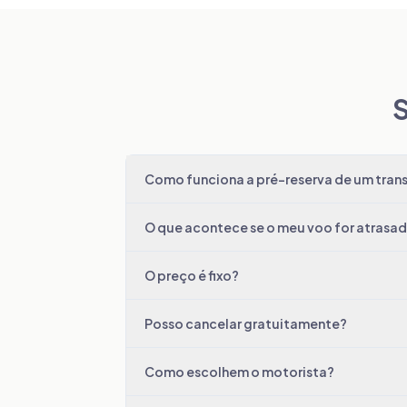
S
Como funciona a pré-reserva de um trans
O que acontece se o meu voo for atrasa
O preço é fixo?
Posso cancelar gratuitamente?
Como escolhem o motorista?