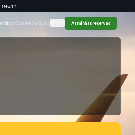
até 24 h
PT
estinos
Sobre nós
Apoio
As minhas reservas