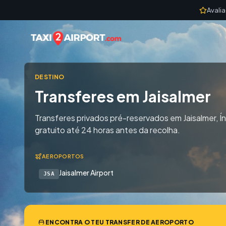
Skip to content
Avali
DESTINO
Transferes em Jaisalmer
Transferes privados pré-reservados em Jaisalmer, 
gratuito até 24 horas antes da recolha.
AEROPORTOS
Jaisalmer Airport
JSA
ENCONTRA O TEU TRANSFER DE AEROPORTO