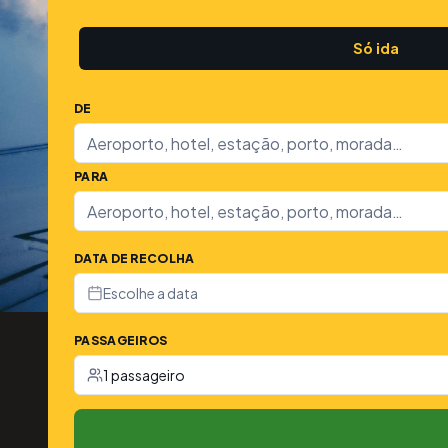
Só ida
DE
PARA
DATA DE RECOLHA
Escolhe a data
PASSAGEIROS
1 passageiro