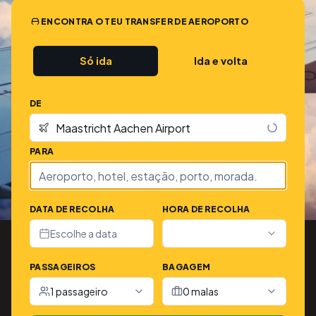
ENCONTRA O TEU TRANSFER DE AEROPORTO
Só ida
Ida e volta
DE
PARA
DATA DE RECOLHA
HORA DE RECOLHA
Escolhe a data
PASSAGEIROS
BAGAGEM
1 passageiro
0 malas