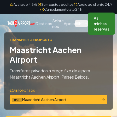
Skip to content
Avaliado 4,6/5
Sem custos ocultos
Apoio ao cliente 24/7
Cancelamento até 24 h
As
Sobre
PT
Destinos
Apoio
minhas
nós
reservas
TRANSFERE AEROPORTO
Maastricht Aachen
Airport
Transferes privados a preço fixo de e para
Maastricht Aachen Airport, Países Baixos.
AEROPORTOS
→
Maastricht Aachen Airport
MST