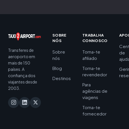
SOBRE
TRABALHA
APO
NÓS
CONNOSCO
Cent
Transferes de
Sobre
Torna-te
de
aeroporto em
nós
afiliado
ajud
mais de 150
Blog
Torna-te
Geri
países. A
revendedor
rese
confiança dos
Destinos
viajantes desde
Para
2003.
agências de
viagens
Torna-te
fornecedor