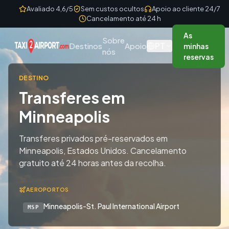
Skip to content
Avaliado 4,6/5
Sem custos ocultos
Apoio ao cliente 24/7
Cancelamento até 24 h
As
Sobre
PT
Destinos
Apoio
minhas
nós
reservas
DESTINO
Transferes em
Minneapolis
Transferes privados pré-reservados em
Minneapolis, Estados Unidos. Cancelamento
gratuito até 24 horas antes da recolha.
AEROPORTOS
Minneapolis-St. Paul International Airport
MSP