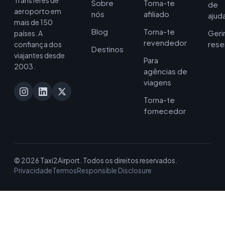
Transferes de
Sobre
Torna-te
de
aeroporto em
nós
afiliado
ajud
mais de 150
Blog
Torna-te
Geri
países. A
revendedor
rese
confiança dos
Destinos
viajantes desde
Para
2003.
agências de
viagens
Torna-te
fornecedor
© 2026 Taxi2Airport. Todos os direitos reservados.
Privacidade
Termos
Responsible Disclosure