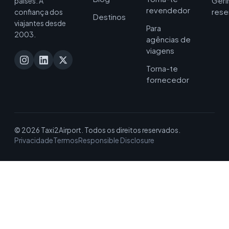
Geri
países. A
revendedor
rese
confiança dos
Destinos
viajantes desde
Para
2003.
agências de
viagens
Torna-te
fornecedor
© 2026 Taxi2Airport. Todos os direitos reservados.
Privacidade
Termos
Responsible Disclosure