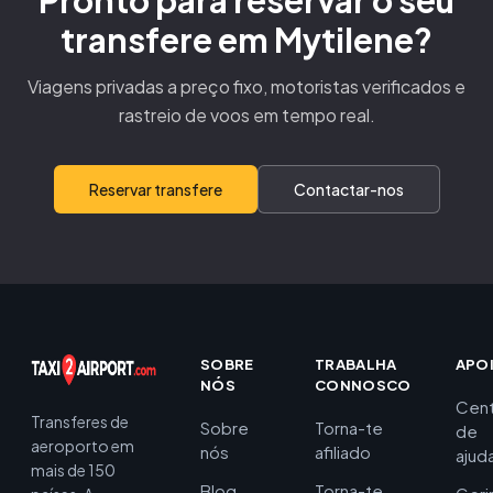
Pronto para reservar o seu
transfere em Mytilene?
Viagens privadas a preço fixo, motoristas verificados e
rastreio de voos em tempo real.
Reservar transfere
Contactar-nos
SOBRE
TRABALHA
APO
NÓS
CONNOSCO
Cent
Transferes de
Sobre
Torna-te
de
aeroporto em
nós
afiliado
ajud
mais de 150
Blog
Torna-te