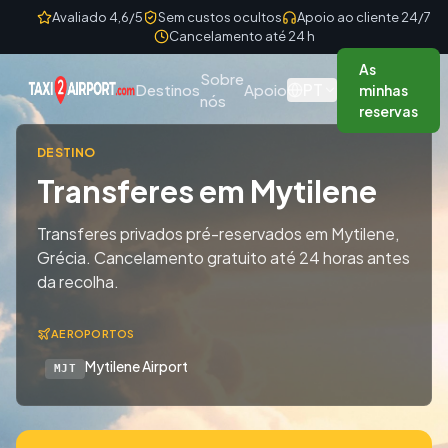
Skip to content
Avaliado 4,6/5
Sem custos ocultos
Apoio ao cliente 24/7
Cancelamento até 24 h
As
Sobre
PT
Destinos
Apoio
minhas
nós
reservas
DESTINO
Transferes em Mytilene
Transferes privados pré-reservados em Mytilene,
Grécia. Cancelamento gratuito até 24 horas antes
da recolha.
AEROPORTOS
Mytilene Airport
MJT