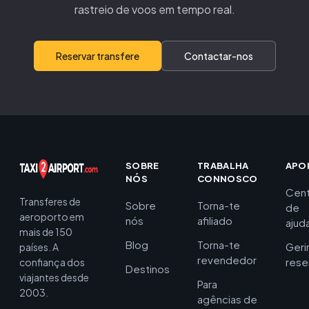
rastreio de voos em tempo real.
Reservar transfere
Contactar-nos
SOBRE
TRABALHA
APO
NÓS
CONNOSCO
Cent
Transferes de
Sobre
Torna-te
de
aeroporto em
nós
afiliado
ajud
mais de 150
Blog
Torna-te
Geri
países. A
revendedor
rese
confiança dos
Destinos
viajantes desde
Para
2003.
agências de