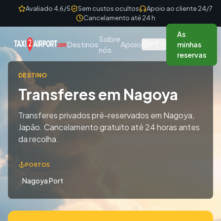
Skip to content
Avaliado 4,6/5
Sem custos ocultos
Apoio ao cliente 24/7
Cancelamento até 24 h
As
Sobre
PT
Destinos
Apoio
minhas
nós
reservas
DESTINO
Transferes em Nagoya
Transferes privados pré-reservados em Nagoya,
Japão. Cancelamento gratuito até 24 horas antes
da recolha.
PORTOS
Nagoya Port