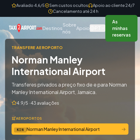
Skip to content
Avaliado 4,6/5
Sem custos ocultos
Apoio ao cliente 24/7
Cancelamento até 24 h
As
Sobre
PT
Destinos
Apoio
minhas
nós
reservas
TRANSFERE AEROPORTO
Norman Manley
International Airport
Transferes privados a preço fixo de e para Norman
Manley International Airport, Jamaica.
4.9/5 · 43 avaliações
AEROPORTOS
→
Norman Manley International Airport
KIN