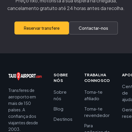
Preço fixo, motorista à sua espera na chegada,
cancelamento gratuito até 24 horas antes da recolha.
Reservar transfere
Contactar-nos
SOBRE
TRABALHA
APO
NÓS
CONNOSCO
Cent
Transferes de
Sobre
Torna-te
de
aeroporto em
nós
afiliado
ajud
mais de 150
Blog
Torna-te
Geri
países. A
revendedor
rese
confiança dos
Destinos
viajantes desde
Para
2003.
agências de