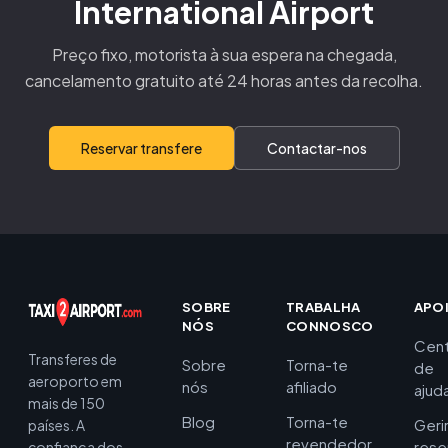
International Airport
Preço fixo, motorista à sua espera na chegada,
cancelamento gratuito até 24 horas antes da recolha.
Reservar transfere
Contactar-nos
SOBRE
TRABALHA
APO
NÓS
CONNOSCO
Cent
Transferes de
Sobre
Torna-te
de
aeroporto em
nós
afiliado
ajud
mais de 150
Blog
Torna-te
Geri
países. A
revendedor
rese
confiança dos