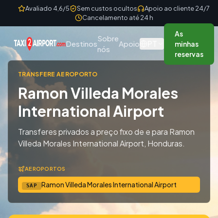
Skip to content
Avaliado 4,6/5
Sem custos ocultos
Apoio ao cliente 24/7
Cancelamento até 24 h
As
Sobre
PT
Destinos
Apoio
minhas
nós
reservas
TRANSFERE AEROPORTO
Ramon Villeda Morales
International Airport
Transferes privados a preço fixo de e para Ramon
Villeda Morales International Airport, Honduras.
AEROPORTOS
Ramon Villeda Morales International Airport
SAP