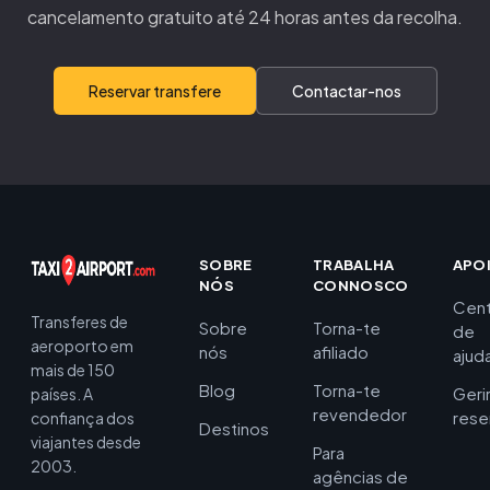
cancelamento gratuito até 24 horas antes da recolha.
Reservar transfere
Contactar-nos
SOBRE
TRABALHA
APO
NÓS
CONNOSCO
Cent
Transferes de
Sobre
Torna-te
de
aeroporto em
nós
afiliado
ajud
mais de 150
Blog
Torna-te
Geri
países. A
revendedor
rese
confiança dos
Destinos
viajantes desde
Para
2003.
agências de