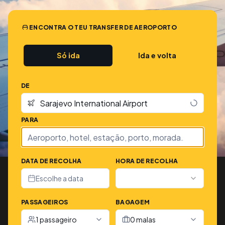
ENCONTRA O TEU TRANSFER DE AEROPORTO
Só ida
Ida e volta
DE
PARA
DATA DE RECOLHA
HORA DE RECOLHA
Escolhe a data
PASSAGEIROS
BAGAGEM
1 passageiro
0 malas