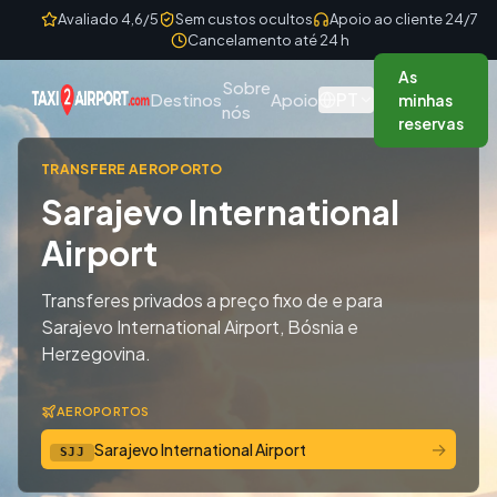
Skip to content
Avaliado 4,6/5
Sem custos ocultos
Apoio ao cliente 24/7
Cancelamento até 24 h
As
Sobre
PT
Destinos
Apoio
minhas
nós
reservas
TRANSFERE AEROPORTO
Sarajevo International
Airport
Transferes privados a preço fixo de e para
Sarajevo International Airport, Bósnia e
Herzegovina.
AEROPORTOS
→
Sarajevo International Airport
SJJ