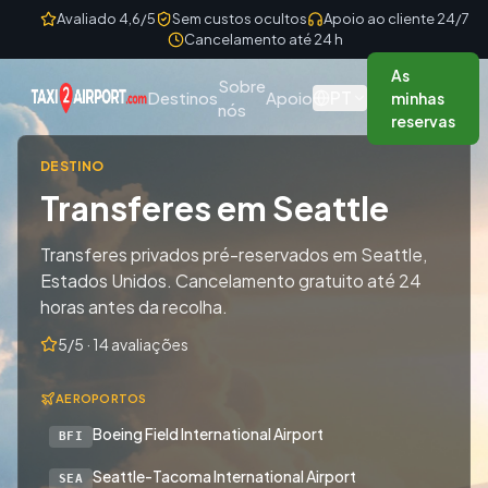
Skip to content
Avaliado 4,6/5
Sem custos ocultos
Apoio ao cliente 24/7
Cancelamento até 24 h
As
Sobre
PT
Destinos
Apoio
minhas
nós
reservas
DESTINO
Transferes em Seattle
Transferes privados pré-reservados em Seattle,
Estados Unidos. Cancelamento gratuito até 24
horas antes da recolha.
5/5 · 14 avaliações
AEROPORTOS
Boeing Field International Airport
BFI
Seattle-Tacoma International Airport
SEA