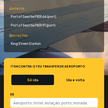
PORTOS
Port of Seattle PIER 66 (port)
Port of Seattle PIER 91 (port)
ESTAÇÕES
King Street Station
ENCONTRA O TEU TRANSFER DE AEROPORTO
Só ida
Ida e volta
DE