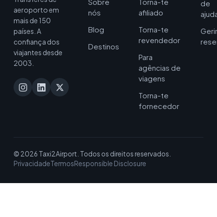
Sobre
Torna-te
de
aeroporto em
nós
afiliado
ajud
mais de 150
Blog
Torna-te
Geri
países. A
revendedor
rese
confiança dos
Destinos
viajantes desde
Para
2003.
agências de
viagens
Torna-te
fornecedor
© 2026 Taxi2Airport. Todos os direitos reservados.
Privacidade
Termos
Responsible Disclosure