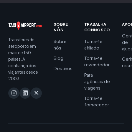
SOBRE
TRABALHA
APO
NÓS
CONNOSCO
Cent
Transferes de
Sobre
Torna-te
de
aeroporto em
nós
afiliado
ajud
mais de 150
Blog
Torna-te
Geri
países. A
revendedor
rese
confiança dos
Destinos
viajantes desde
Para
2003.
agências de
viagens
Torna-te
fornecedor