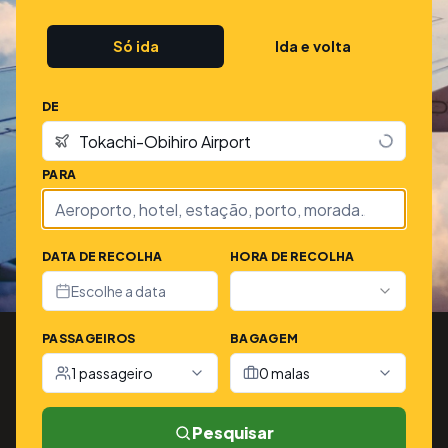
Só ida
Ida e volta
DE
PARA
DATA DE RECOLHA
HORA DE RECOLHA
Escolhe a data
PASSAGEIROS
BAGAGEM
1 passageiro
0 malas
Pesquisar