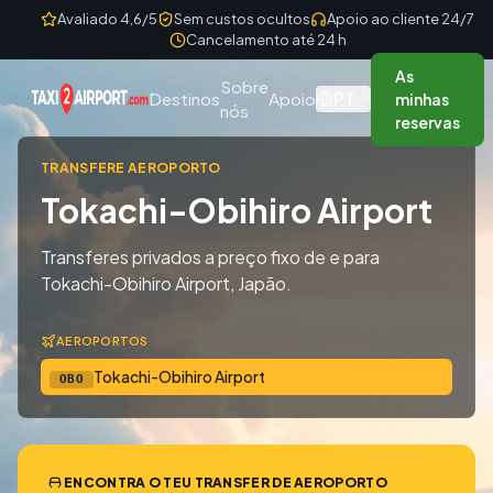
Skip to content
Avaliado 4,6/5
Sem custos ocultos
Apoio ao cliente 24/7
Cancelamento até 24 h
As
Sobre
PT
Destinos
Apoio
minhas
nós
reservas
TRANSFERE AEROPORTO
Tokachi-Obihiro Airport
Transferes privados a preço fixo de e para
Tokachi-Obihiro Airport, Japão.
AEROPORTOS
Tokachi-Obihiro Airport
OBO
ENCONTRA O TEU TRANSFER DE AEROPORTO