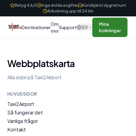
Skip to content
Betyg 4,6/5
Inga dolda avgifter
Kundtjänst dygnet runt
Avbokning upp till 24 tim
Om
Mina
SV
Destinationer
Support
oss
bokningar
Webbplatskarta
Alla sidor på Taxi2Airport.
HUVUDSIDOR
Taxi2Airport
Så fungerar det
Vanliga frågor
Kontakt