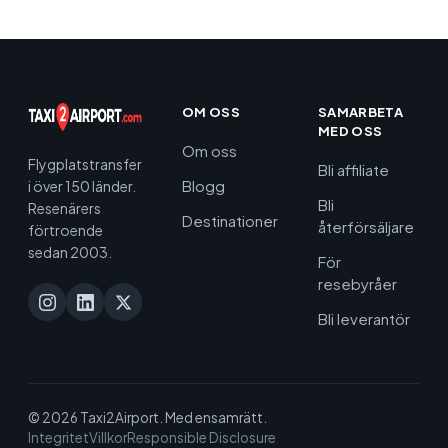
OM OSS
SAMARBETA
MED OSS
Om oss
Flygplatstransfer
Bli affiliate
Blogg
i över 150 länder.
Bli
Resenärers
Destinationer
återförsäljare
förtroende
sedan 2003.
För
resebyråer
Bli leverantör
© 2026 Taxi2Airport. Med ensamrätt.
Integritet
Villkor
Responsible Disclosure