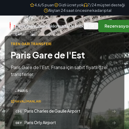
Skip to content
4,6/5 puan
Gizli ücret yok
7/24 müşteri desteği
Alıştan 24 saat öncesine kadar iptal
TR
Destinasyonlar
Hakkımızda
Destek
Rezervasyo
TREN GARI TRANSFERI
Paris Gare de l'Est
Paris Gare de l'Est, Fransa için sabit fiyatlı özel
transferler.
←
PARIS
HAVALIMANLARI
→
Paris Charles de Gaulle Airport
CDG
→
Paris Orly Airport
ORY