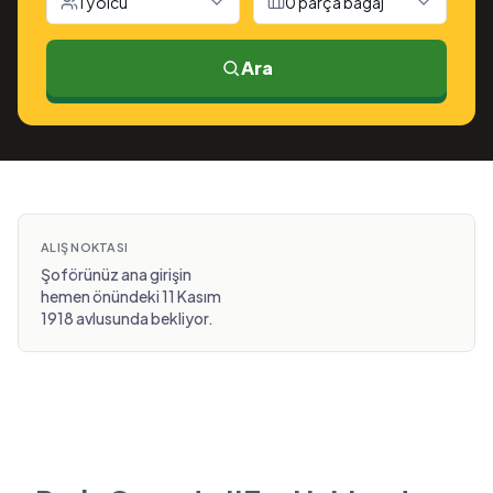
1 yolcu
0 parça bagaj
Ara
ALIŞ NOKTASI
Şoförünüz ana girişin
hemen önündeki 11 Kasım
1918 avlusunda bekliyor.