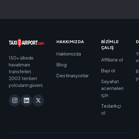
HAKKIMIZDA
BIZIMLE
D
ÇALIŞ
Hakkımızda
Y
150+ ülkede
Affiliate ol
m
Blog
havalimanı
Bayi ol
R
transferleri.
Destinasyonlar
y
2003’ten beri
Seyahat
yolcuların güveni.
acenteleri
için
Tedarikçi
ol