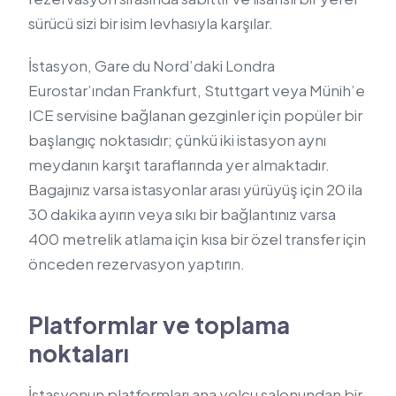
sürücü sizi bir isim levhasıyla karşılar.
İstasyon, Gare du Nord’daki Londra
Eurostar’ından Frankfurt, Stuttgart veya Münih’e
ICE servisine bağlanan gezginler için popüler bir
başlangıç ​​noktasıdır; çünkü iki istasyon aynı
meydanın karşıt taraflarında yer almaktadır.
Bagajınız varsa istasyonlar arası yürüyüş için 20 ila
30 dakika ayırın veya sıkı bir bağlantınız varsa
400 metrelik atlama için kısa bir özel transfer için
önceden rezervasyon yaptırın.
Platformlar ve toplama
noktaları
İstasyonun platformları ana yolcu salonundan bir