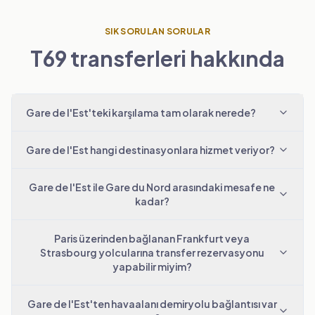
SIK SORULAN SORULAR
T69 transferleri hakkında
Gare de l'Est'teki karşılama tam olarak nerede?
Gare de l'Est hangi destinasyonlara hizmet veriyor?
Gare de l'Est ile Gare du Nord arasındaki mesafe ne
kadar?
Paris üzerinden bağlanan Frankfurt veya
Strasbourg yolcularına transfer rezervasyonu
yapabilir miyim?
Gare de l'Est'ten havaalanı demiryolu bağlantısı var