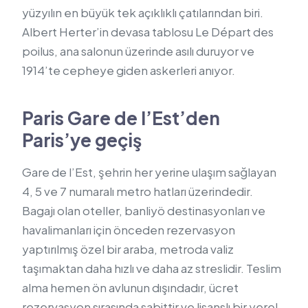
yüzyılın en büyük tek açıklıklı çatılarından biri.
Albert Herter’in devasa tablosu Le Départ des
poilus, ana salonun üzerinde asılı duruyor ve
1914’te cepheye giden askerleri anıyor.
Paris Gare de l’Est’den
Paris’ye geçiş
Gare de l’Est, şehrin her yerine ulaşım sağlayan
4, 5 ve 7 numaralı metro hatları üzerindedir.
Bagajı olan oteller, banliyö destinasyonları ve
havalimanları için önceden rezervasyon
yaptırılmış özel bir araba, metroda valiz
taşımaktan daha hızlı ve daha az streslidir. Teslim
alma hemen ön avlunun dışındadır, ücret
rezervasyon sırasında sabittir ve lisanslı bir yerel