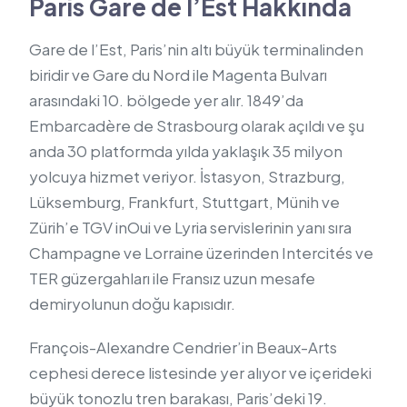
Paris Gare de l’Est Hakkında
Gare de l’Est, Paris’nin altı büyük terminalinden
biridir ve Gare du Nord ile Magenta Bulvarı
arasındaki 10. bölgede yer alır. 1849’da
Embarcadère de Strasbourg olarak açıldı ve şu
anda 30 platformda yılda yaklaşık 35 milyon
yolcuya hizmet veriyor. İstasyon, Strazburg,
Lüksemburg, Frankfurt, Stuttgart, Münih ve
Zürih’e TGV inOui ve Lyria servislerinin yanı sıra
Champagne ve Lorraine üzerinden Intercités ve
TER güzergahları ile Fransız uzun mesafe
demiryolunun doğu kapısıdır.
François-Alexandre Cendrier’in Beaux-Arts
cephesi derece listesinde yer alıyor ve içerideki
büyük tonozlu tren barakası, Paris’deki 19.