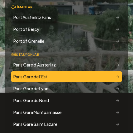
LIMANLAR
→
Port Austerlitz Paris
→
Port of Bercy
→
Port of Grenelle
İSTASYONLAR
→
Paris Gare d'Austerlitz
→
Paris Gare de l'Est
→
Paris Gare de Lyon
→
Paris Gare du Nord
→
Paris Gare Montparnasse
→
Paris Gare Saint Lazare