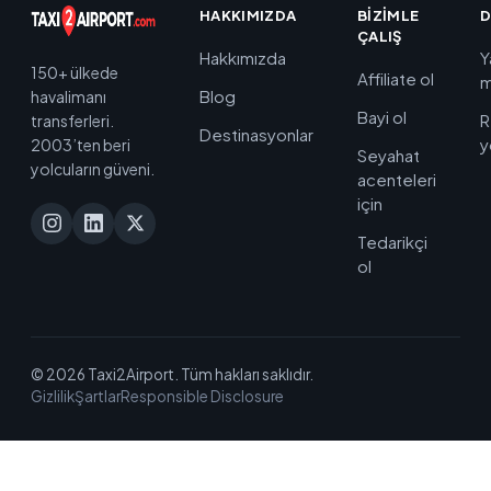
HAKKIMIZDA
BIZIMLE
D
ÇALIŞ
Hakkımızda
Y
150+ ülkede
Affiliate ol
m
Blog
havalimanı
Bayi ol
R
transferleri.
Destinasyonlar
y
2003’ten beri
Seyahat
yolcuların güveni.
acenteleri
için
Tedarikçi
ol
© 2026 Taxi2Airport. Tüm hakları saklıdır.
Gizlilik
Şartlar
Responsible Disclosure