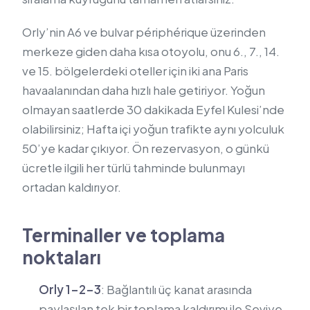
Orly’nin A6 ve bulvar périphérique üzerinden
merkeze giden daha kısa otoyolu, onu 6., 7., 14.
ve 15. bölgelerdeki oteller için iki ana Paris
havaalanından daha hızlı hale getiriyor. Yoğun
olmayan saatlerde 30 dakikada Eyfel Kulesi’nde
olabilirsiniz; Hafta içi yoğun trafikte aynı yolculuk
50’ye kadar çıkıyor. Ön rezervasyon, o günkü
ücretle ilgili her türlü tahminde bulunmayı
ortadan kaldırıyor.
Terminaller ve toplama
noktaları
Orly 1-2-3
: Bağlantılı üç kanat arasında
paylaşılan tek bir toplama kaldırımı ile Seviye