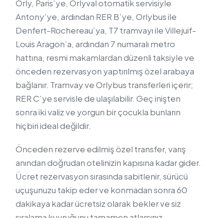
Orly, Paris’ye, Orlyval otomatik servisiyle
Antony’ye, ardından RER B’ye, Orlybus ile
Denfert-Rochereau’ya, T7 tramvayı ile Villejuif-
Louis Aragon’a, ardından 7 numaralı metro
hattına, resmi makamlardan düzenli taksiyle ve
önceden rezervasyon yaptırılmış özel arabaya
bağlanır. Tramvay ve Orlybus transferleri içerir;
RER C’ye servisle de ulaşılabilir. Geç inişten
sonra iki valiz ve yorgun bir çocukla bunların
hiçbiri ideal değildir.
Önceden rezerve edilmiş özel transfer, varış
anından doğrudan otelinizin kapısına kadar gider.
Ücret rezervasyon sırasında sabitlenir, sürücü
uçuşunuzu takip eder ve konmadan sonra 60
dakikaya kadar ücretsiz olarak bekler ve siz
sıralama kuyruğunu tamamen atlarsınız.