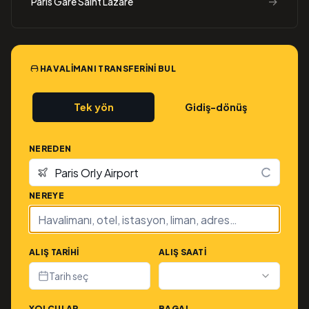
→
Paris Gare Saint Lazare
HAVALIMANI TRANSFERINI BUL
Tek yön
Gidiş-dönüş
NEREDEN
NEREYE
ALIŞ TARIHI
ALIŞ SAATI
Tarih seç
YOLCULAR
BAGAJ