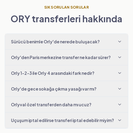
SIK SORULAN SORULAR
ORY transferleri hakkında
Sürücü benimle Orly'de nerede buluşacak?
Orly'den Paris merkezine transfer ne kadar sürer?
Orly 1-2-3 ile Orly 4 arasındaki fark nedir?
Orly'de gece sokağa çıkma yasağı var mı?
Orlyval özel transferden daha mı ucuz?
Uçuşum iptal edilirse transferi iptal edebilir miyim?