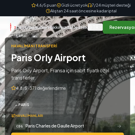
Skip to content
4,6/5 puan
Gizli ücret yok
7/24 müşteri desteği
Alıştan 24 saat öncesine kadar iptal
TR
Destinasyonlar
Hakkımızda
Destek
Rezervasyo
HAVALIMANI TRANSFERI
Paris Orly Airport
Paris Orly Airport, Fransa için sabit fiyatlı özel
transferler.
4.8/5 · 371 değerlendirme
←
PARIS
HAVALIMANLARI
→
Paris Charles de Gaulle Airport
CDG