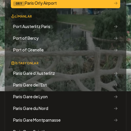
→
Paris Orly Airport
ORY
LIMANLAR
→
Port Austerlitz Paris
→
Port of Bercy
→
Port of Grenelle
İSTASYONLAR
→
Paris Gare d'Austerlitz
→
Paris Gare de l'Est
→
Paris Gare de Lyon
→
Paris Gare du Nord
→
Paris Gare Montparnasse