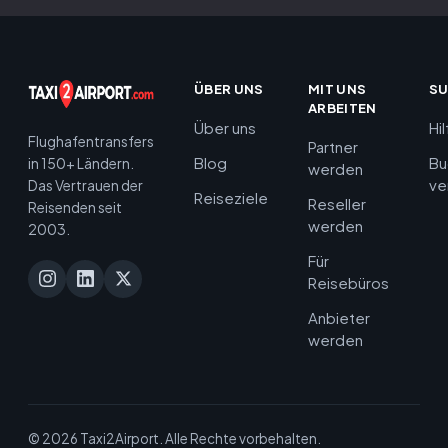
ÜBER UNS
MIT UNS
S
ARBEITEN
Über uns
Hi
Flughafentransfers
Partner
Blog
Bu
in 150+ Ländern.
werden
ve
Das Vertrauen der
Reiseziele
Reseller
Reisenden seit
werden
2003.
Für
Reisebüros
Anbieter
werden
© 2026 Taxi2Airport. Alle Rechte vorbehalten.