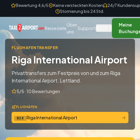
Skip to content
Bewertung 4,6/5
Keine versteckten Kosten
24/7 Kundensup
Stornierung bis 24 Std.
Über
Meine
DE
Reiseziele
Support
uns
Buchung
FLUGHAFENTRANSFER
Riga International Airport
Privattransfers zum Festpreis von und zum Riga
International Airport, Lettland.
5/5 · 10 Bewertungen
FLUGHÄFEN
→
Riga International Airport
RIX