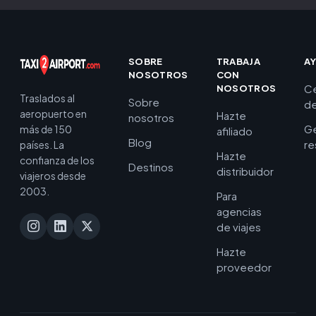
SOBRE
TRABAJA
A
NOSOTROS
CON
C
NOSOTROS
Traslados al
Sobre
de
aeropuerto en
Hazte
nosotros
Ge
más de 150
afiliado
Blog
re
países. La
Hazte
confianza de los
Destinos
distribuidor
viajeros desde
2003.
Para
agencias
de viajes
Hazte
proveedor