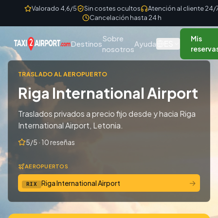
Skip to content
Valorado 4,6/5
Sin costes ocultos
Atención al cliente 24/
Cancelación hasta 24 h
Sobre
Mis
ES
Destinos
Ayuda
nosotros
reserva
TRASLADO AL AEROPUERTO
Riga International Airport
Traslados privados a precio fijo desde y hacia Riga
International Airport, Letonia.
5/5 · 10 reseñas
AEROPUERTOS
→
Riga International Airport
RIX