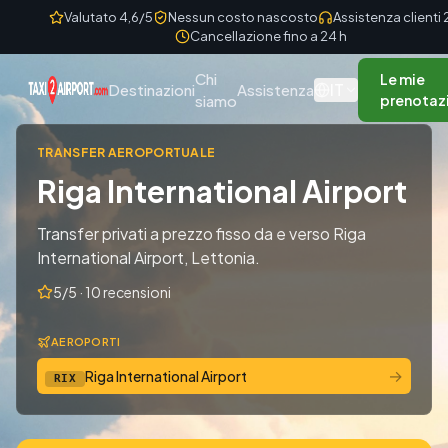
Skip to content
Valutato 4,6/5
Nessun costo nascosto
Assistenza clienti
Cancellazione fino a 24 h
Chi
Le mie
IT
Destinazioni
Assistenza
siamo
prenotaz
TRANSFER AEROPORTUALE
Riga International Airport
Transfer privati a prezzo fisso da e verso Riga
International Airport, Lettonia.
5/5 · 10 recensioni
AEROPORTI
→
Riga International Airport
RIX