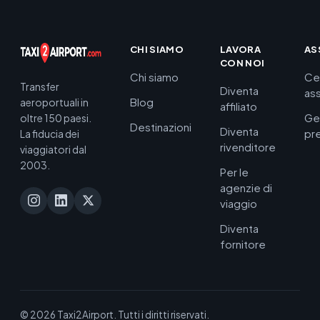
CHI SIAMO
LAVORA
AS
CON NOI
Chi siamo
Ce
Transfer
Diventa
as
Blog
aeroportuali in
affiliato
Ge
oltre 150 paesi.
Destinazioni
Diventa
pr
La fiducia dei
rivenditore
viaggiatori dal
2003.
Per le
agenzie di
viaggio
Diventa
fornitore
© 2026 Taxi2Airport. Tutti i diritti riservati.