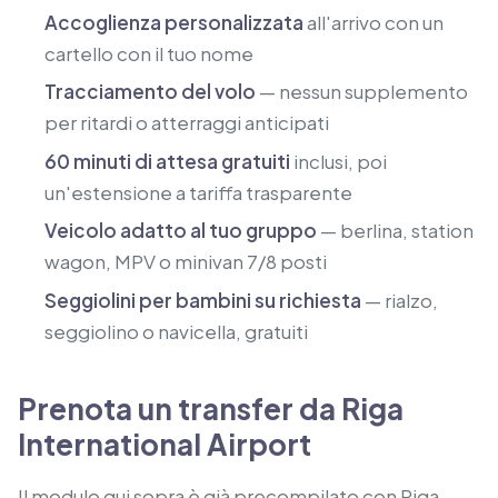
Accoglienza personalizzata
all'arrivo con un
cartello con il tuo nome
Tracciamento del volo
— nessun supplemento
per ritardi o atterraggi anticipati
60 minuti di attesa gratuiti
inclusi, poi
un'estensione a tariffa trasparente
Veicolo adatto al tuo gruppo
— berlina, station
wagon, MPV o minivan 7/8 posti
Seggiolini per bambini su richiesta
— rialzo,
seggiolino o navicella, gratuiti
Prenota un transfer da Riga
International Airport
Il modulo qui sopra è già precompilato con Riga