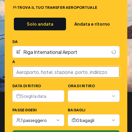
TROVA IL TUO TRANSFER AEROPORTUALE
Solo andata
Andata e ritorno
DA
A
DATA DI RITIRO
ORA DI RITIRO
Scegli la data
PASSEGGERI
BAGAGLI
1 passeggero
0 bagagli