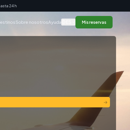
asta 24 h
ES
estinos
Sobre nosotros
Ayuda
Mis reservas
→