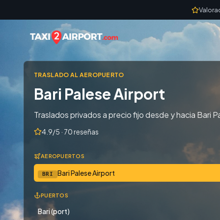
Skip to content
Valora
TRASLADO AL AEROPUERTO
Bari Palese Airport
Traslados privados a precio fijo desde y hacia Bari Pal
4.9/5 · 70 reseñas
AEROPUERTOS
Bari Palese Airport
BRI
PUERTOS
Bari (port)