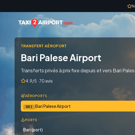
Skip to content
N
TRANSFERT AÉROPORT
Bari Palese Airport
Transferts privés à prix fixe depuis et vers Bari Palese
4.9/5 · 70 avis
AÉROPORTS
Bari Palese Airport
BRI
PORTS
Bari (port)