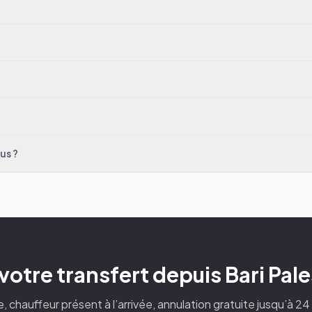
us ?
votre transfert depuis Bari Pale
xe, chauffeur présent à l’arrivée, annulation gratuite jusqu’à 2