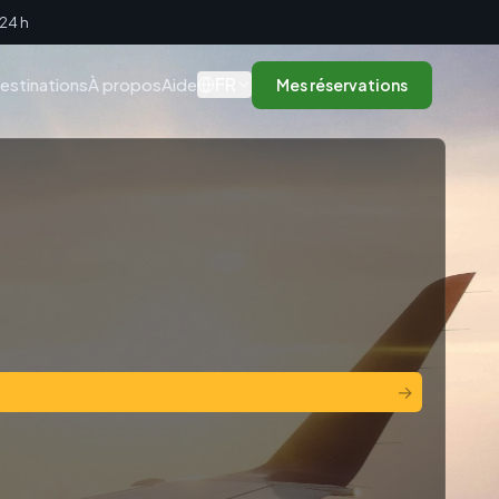
 24 h
FR
estinations
À propos
Aide
Mes réservations
→