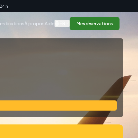
 24 h
FR
estinations
À propos
Aide
Mes réservations