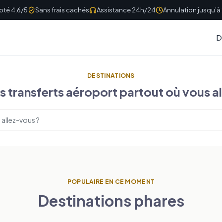
oté 4,6/5
Sans frais cachés
Assistance 24h/24
Annulation jusqu’à
D
DESTINATIONS
s transferts aéroport partout où vous al
er des destinations
POPULAIRE EN CE MOMENT
Destinations phares