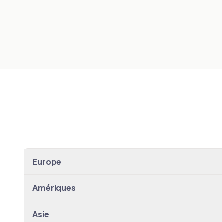
VOIR LES TRANSFERTS
→
Barcelona
VOIR LES TRANSFERTS
→
VOIR LES TRANSFERTS
→
Europe
Amériques
Asie