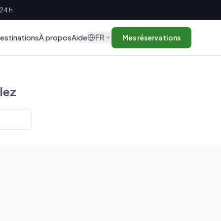
 24 h
FR
estinations
À propos
Aide
Mes réservations
lez