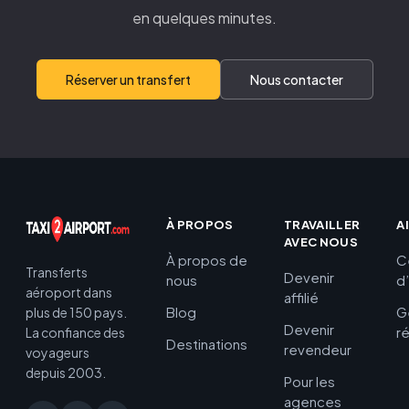
en quelques minutes.
Réserver un transfert
Nous contacter
À PROPOS
TRAVAILLER
A
AVEC NOUS
À propos de
C
Transferts
Devenir
nous
d
aéroport dans
affilié
Blog
G
plus de 150 pays.
Devenir
r
La confiance des
Destinations
revendeur
voyageurs
depuis 2003.
Pour les
agences