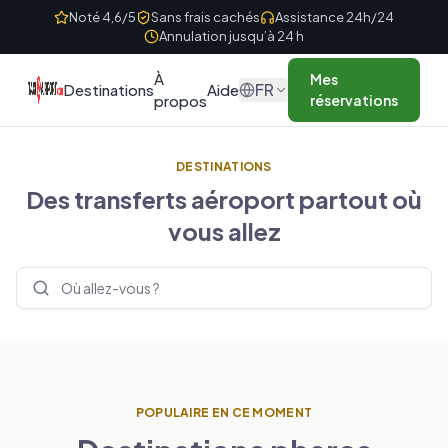
Skip to content
Noté 4,6/5
Sans frais cachés
Assistance 24h/24
Annulation jusqu’à 24 h
À
Mes
FR
Destinations
Aide
propos
réservations
DESTINATIONS
Des transferts aéroport partout où
vous allez
Rechercher des destinations
POPULAIRE EN CE MOMENT
ROYAUME-UNI
FRANCE