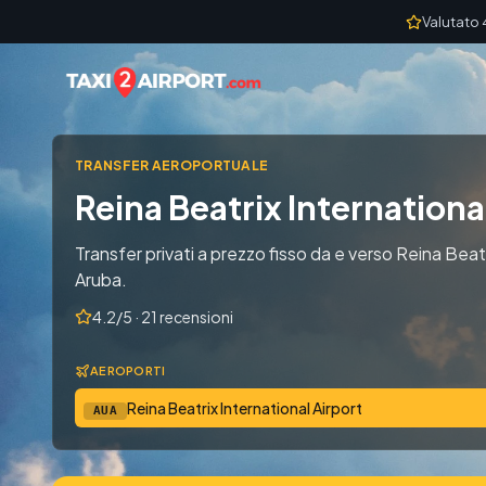
Skip to content
Valutato 
TRANSFER AEROPORTUALE
Reina Beatrix Internationa
Transfer privati a prezzo fisso da e verso Reina Beatr
Aruba.
4.2/5 · 21 recensioni
AEROPORTI
Reina Beatrix International Airport
AUA