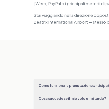
| Wero, PayPal o i principali metodi di 
Stai viaggiando nella direzione opposta?
Beatrix International Airport — stesso p
Come funziona la prenotazione anticipata
Cosa succede se il mio volo è in ritardo?