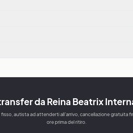
 transfer da Reina Beatrix Intern
fisso, autista ad attenderti all'arrivo, cancellazione gratuita f
ore prima del ritiro.