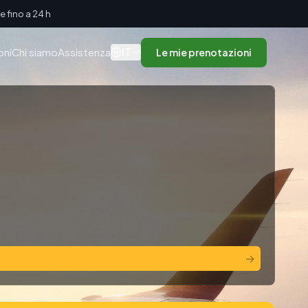
 fino a 24 h
IT
oni
Chi siamo
Assistenza
Le mie prenotazioni
→