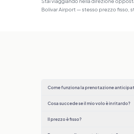
Stai viaggiando nella direzione opposta?
Bolivar Airport — stesso prezzo fisso, s
Come funziona la prenotazione anticipata
Cosa succede se il mio volo è in ritardo?
Il prezzo è fisso?