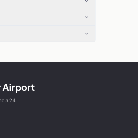
r Airport
ino a 24