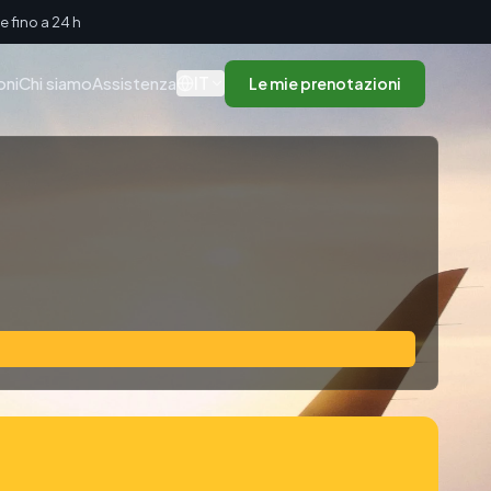
 fino a 24 h
IT
oni
Chi siamo
Assistenza
Le mie prenotazioni