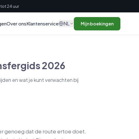
tot 24 uur
NL
gen
Over ons
Klantenservice
Mijn boekingen
nsfergids 2026
tijden en wat je kunt verwachten bij
ver genoeg dat de route ertoe doet.