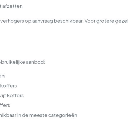
t afzetten
itverhogers op aanvraag beschikbaar. Voor grotere gez
bruikelijke aanbod:
ers
 koffers
vijf koffers
ffers
chikbaar in de meeste categorieën