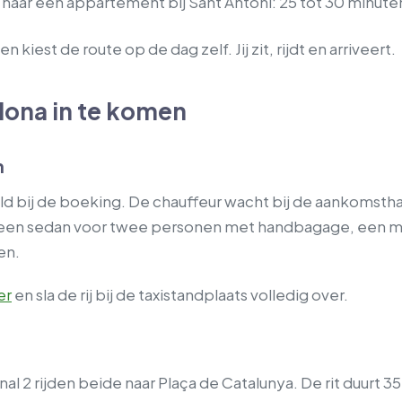
 naar een appartement bij Sant Antoni: 25 tot 30 minute
 kiest de route op de dag zelf. Jij zit, rijdt en arriveert.
lona in te komen
n
teld bij de boeking. De chauffeur wacht bij de aankomst
 een sedan voor twee personen met handbagage, een mi
en.
er
en sla de rij bij de taxistandplaats volledig over.
nal 2 rijden beide naar Plaça de Catalunya. De rit duurt