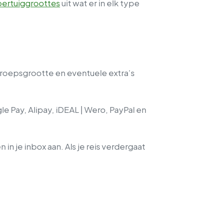
oertuiggroottes
uit wat er in elk type
 groepsgrootte en eventuele extra’s
Pay, Alipay, iDEAL | Wero, PayPal en
 je inbox aan. Als je reis verdergaat