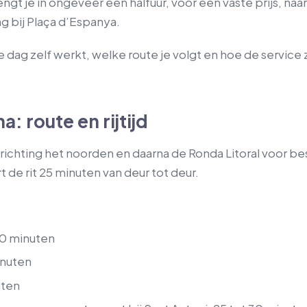
t je in ongeveer een halfuur, voor een vaste prijs, naar 
g bij Plaça d’Espanya.
de dag zelf werkt, welke route je volgt en hoe de service
a: route en rijtijd
ichting het noorden en daarna de Ronda Litoral voor be
t de rit 25 minuten van deur tot deur.
30 minuten
inuten
uten