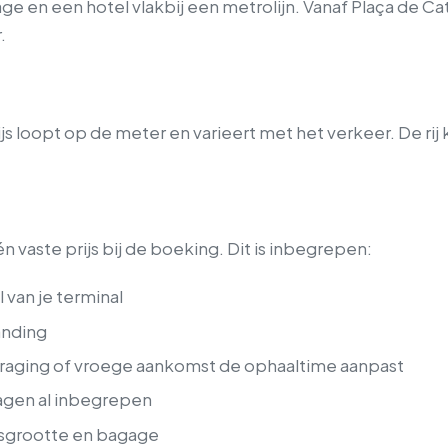
e en een hotel vlakbij een metrolijn. Vanaf Plaça de Ca
.
js loopt op de meter en varieert met het verkeer. De rij 
 vaste prijs bij de boeking. Dit is inbegrepen:
van je terminal
anding
rtraging of vroege aankomst de ophaaltime aanpast
agen al inbegrepen
sgrootte en bagage