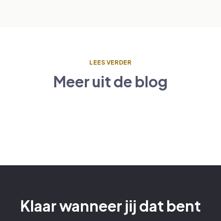
LEES VERDER
Meer uit de blog
uw groep
um: gids voor luchthavenvervoer
anders doen
Klaar wanneer jij dat bent