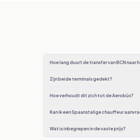
Hoe lang duurt de transfer van BCN naar 
Zijn beide terminals gedekt?
Hoe verhoudt dit zich tot de Aerobús?
Kan ik een Spaanstalige chauffeur aanvr
Wat is inbegrepen in de vaste prijs?