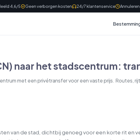
eeld 4,6/5
Geen verborgen kosten
24/7 klantenservice
Annuleren 
Bestemmin
CN) naar het stadscentrum: tra
entrum met een privétransfer voor een vaste prijs. Routes, rij
esten van de stad, dichtbij genoeg voor een korte rit en 