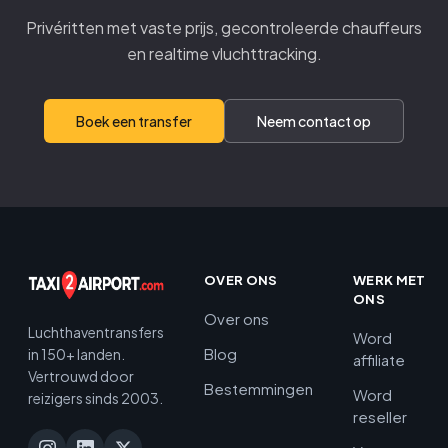
Privéritten met vaste prijs, gecontroleerde chauffeurs
en realtime vluchttracking.
Boek een transfer
Neem contact op
OVER ONS
WERK MET
ONS
Over ons
Luchthaventransfers
Word
Blog
in 150+ landen.
affiliate
Vertrouwd door
Bestemmingen
Word
reizigers sinds 2003.
reseller