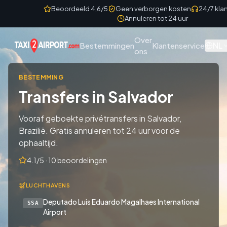
Skip to content
Beoordeeld 4,6/5
Geen verborgen kosten
24/7 kla
Annuleren tot 24 uur
Over
NL
Bestemmingen
Klantenservice
ons
BESTEMMING
Transfers in Salvador
Vooraf geboekte privétransfers in Salvador,
Brazilië. Gratis annuleren tot 24 uur voor de
ophaaltijd.
4.1/5 · 10 beoordelingen
LUCHTHAVENS
Deputado Luis Eduardo Magalhaes International
SSA
Airport