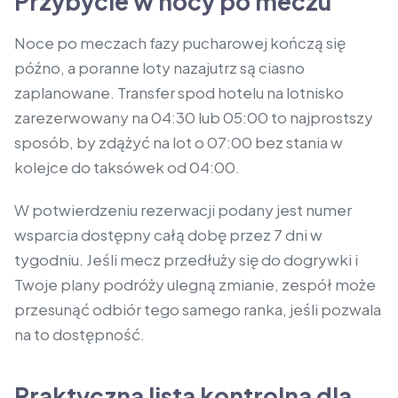
Przybycie w nocy po meczu
Noce po meczach fazy pucharowej kończą się
późno, a poranne loty nazajutrz są ciasno
zaplanowane. Transfer spod hotelu na lotnisko
zarezerwowany na 04:30 lub 05:00 to najprostszy
sposób, by zdążyć na lot o 07:00 bez stania w
kolejce do taksówek od 04:00.
W potwierdzeniu rezerwacji podany jest numer
wsparcia dostępny całą dobę przez 7 dni w
tygodniu. Jeśli mecz przedłuży się do dogrywki i
Twoje plany podróży ulegną zmianie, zespół może
przesunąć odbiór tego samego ranka, jeśli pozwala
na to dostępność.
Praktyczna lista kontrolna dla