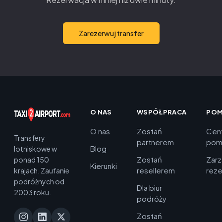
Zarezerwuj transfer
O NAS
WSPÓŁPRACA
PO
O nas
Zostań
Cen
Transfery
partnerem
pom
Blog
lotniskowe w
Zostań
Zarz
ponad 150
Kierunki
resellerem
reze
krajach. Zaufanie
podróżnych od
Dla biur
2003 roku.
podróży
Zostań