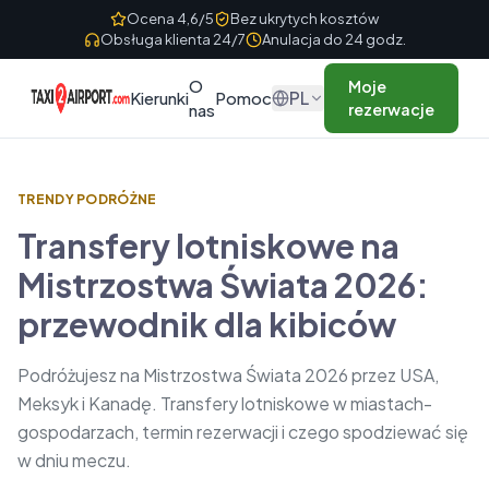
Skip to content
Ocena 4,6/5
Bez ukrytych kosztów
Obsługa klienta 24/7
Anulacja do 24 godz.
O
Moje
PL
Kierunki
Pomoc
nas
rezerwacje
TRENDY PODRÓŻNE
Transfery lotniskowe na
Mistrzostwa Świata 2026:
przewodnik dla kibiców
Podróżujesz na Mistrzostwa Świata 2026 przez USA,
Meksyk i Kanadę. Transfery lotniskowe w miastach-
gospodarzach, termin rezerwacji i czego spodziewać się
w dniu meczu.