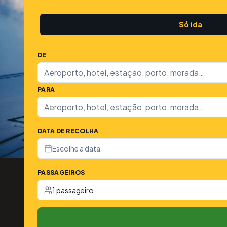
Só ida
DE
PARA
DATA DE RECOLHA
Escolhe a data
PASSAGEIROS
1 passageiro