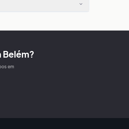
m Belém?
voos em