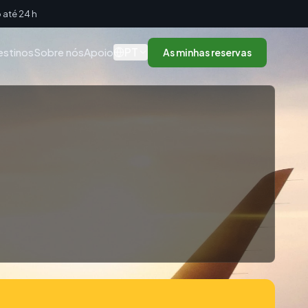
até 24 h
PT
estinos
Sobre nós
Apoio
As minhas reservas