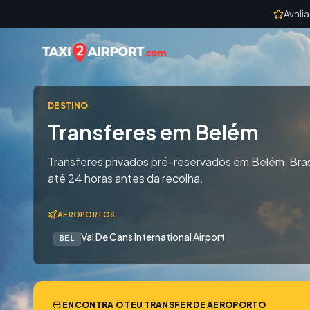
Skip to content
Avali
DESTINO
Transferes em Belém
Transferes privados pré-reservados em Belém, Bras
até 24 horas antes da recolha.
AEROPORTOS
Val De Cans International Airport
BEL
ENCONTRA O TEU TRANSFER DE AEROPORTO