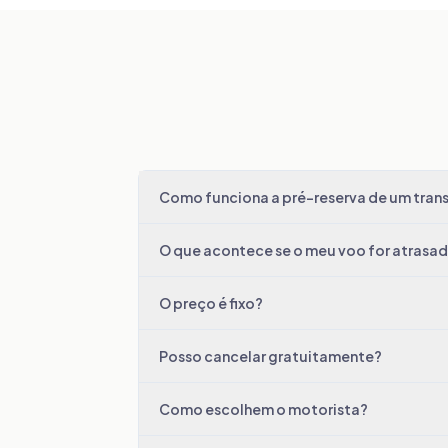
Como funciona a pré-reserva de um trans
O que acontece se o meu voo for atrasa
O preço é fixo?
Posso cancelar gratuitamente?
Como escolhem o motorista?