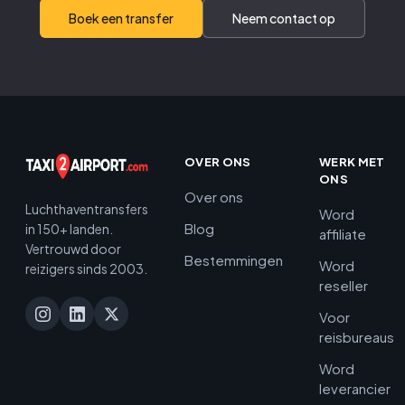
Boek een transfer
Neem contact op
OVER ONS
WERK MET
ONS
Over ons
Luchthaventransfers
Word
Blog
in 150+ landen.
affiliate
Vertrouwd door
Bestemmingen
Word
reizigers sinds 2003.
reseller
Voor
reisbureaus
Word
leverancier