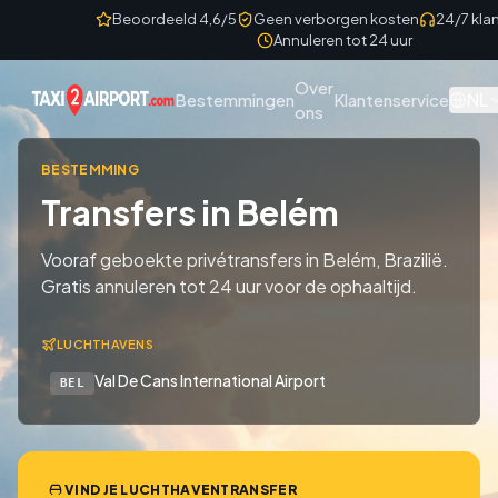
Skip to content
Beoordeeld 4,6/5
Geen verborgen kosten
24/7 kla
Annuleren tot 24 uur
Over
NL
Bestemmingen
Klantenservice
ons
BESTEMMING
Transfers in Belém
Vooraf geboekte privétransfers in Belém, Brazilië.
Gratis annuleren tot 24 uur voor de ophaaltijd.
LUCHTHAVENS
Val De Cans International Airport
BEL
VIND JE LUCHTHAVENTRANSFER