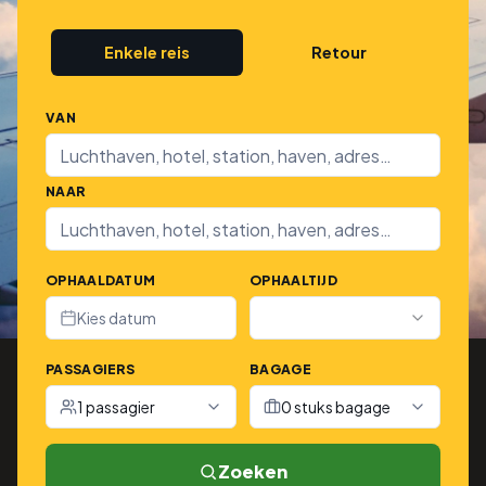
Enkele reis
Retour
VAN
NAAR
OPHAALDATUM
OPHAALTIJD
Kies datum
PASSAGIERS
BAGAGE
1 passagier
0 stuks bagage
Zoeken