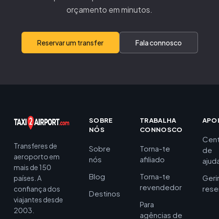
orçamento em minutos.
Reservar um transfer
Fala connosco
SOBRE
TRABALHA
APO
NÓS
CONNOSCO
Cent
Transferes de
Sobre
Torna-te
de
aeroporto em
nós
afiliado
ajud
mais de 150
Blog
Torna-te
Geri
países. A
revendedor
rese
confiança dos
Destinos
viajantes desde
Para
2003.
agências de