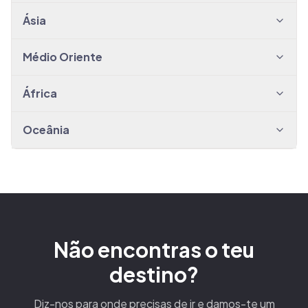
Ásia
Médio Oriente
África
Oceânia
Não encontras o teu
destino?
Diz-nos para onde precisas de ir e damos-te um